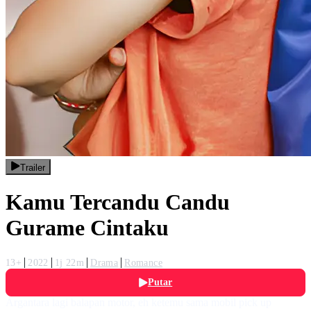
Trailer
Kamu Tercandu Candu
Gurame Cintaku
13+
2022
1j 22m
Drama
Romance
Putar
Argantara lagi balapan motor, eh ketemu sama mobil pick up