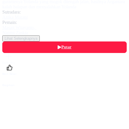
guramenya Yolanda yang mogok ditengah jalan, hasilnya Argantara
kalah balapan dan menyalahkan Yolanda
Sutradara:
Anika Marani
Pemain:
Masaji Wijayanto
,
Naomi Zaskia
Lihat Selengkapnya
Putar
Daftarku
Beri Nilai
Bagikan