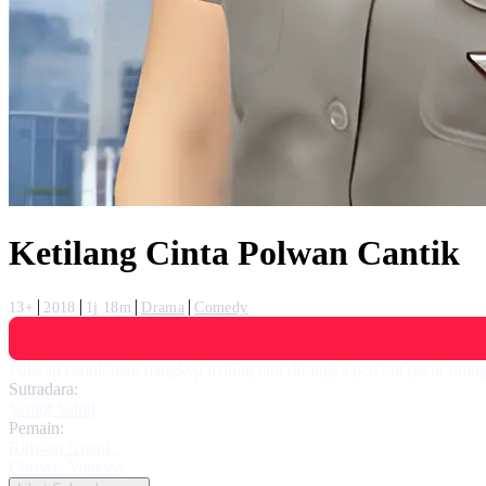
Ketilang Cinta Polwan Cantik
13+
2018
1j 18m
Drama
Comedy
Polwan cantik mau nangkep maling tapi disangka perebut pacar oran
Sutradara:
Sentot Sahid
Pemain:
Ridwan Ghani
,
Chrissie Vanessa