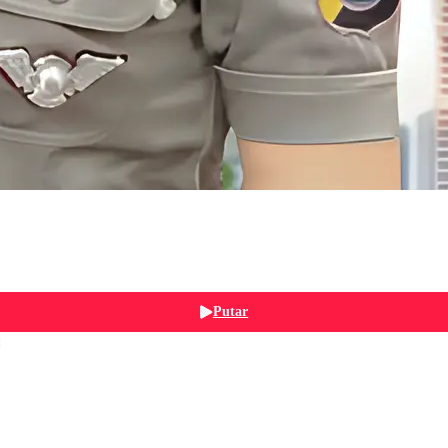
Putar
g