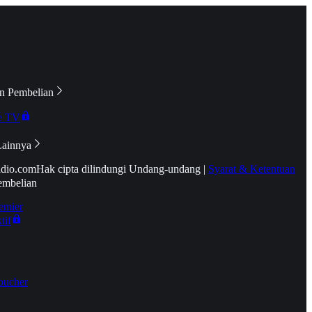
n Pembelian
e TV
Lainnya
idio.com
Hak cipta dilindungi Undang-undang
|
Syarat & Ketentuan
embelian
emier
tif
oucher