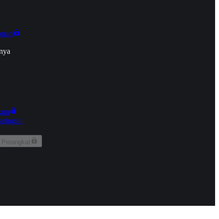
onan
nya
kun
aringan
 Perangkat