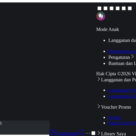
Mode Anak
Langganan da
Hubungkan k
Pengaturan
Bantuan dan 
Hak Cipta ©2026 V
Langganan dan P
Langganan Pr
Langganan Ak
Voucher Promo
Promo
Pakai Kode V
i
Langganan
···
Library Saya