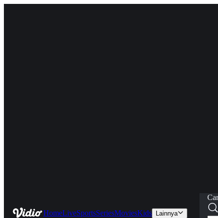
Car
Home
Live
Sports
Series
Movies
Kids
Lainnya