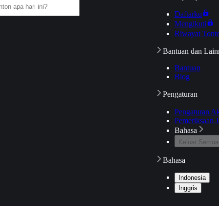
Daftarku
Mengikuti
Riwayat Tont
Bantuan dan Lain
Bantuan
Blog
Pengaturan
Pengaturan A
Pemeriksaan J
Bahasa
Keluar Semua
Bahasa
Indonesia
Inggris