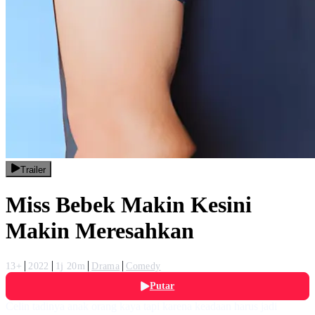
Trailer
Miss Bebek Makin Kesini
Makin Meresahkan
13+
2022
1j 20m
Drama
Comedy
Putar
Celin tadinya anak orang kaya tapi karena keadaan harus jadi