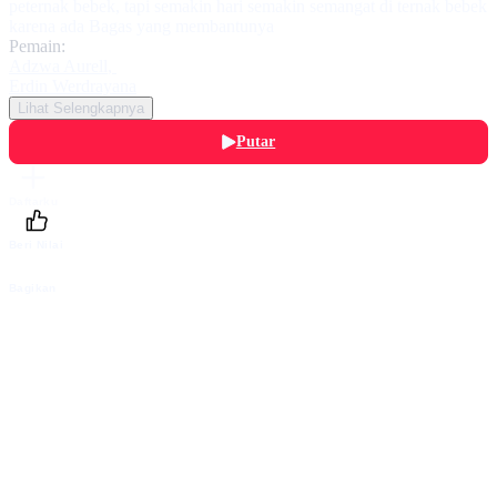
peternak bebek, tapi semakin hari semakin semangat di ternak bebek
karena ada Bagas yang membantunya
Pemain:
Adzwa Aurell
,
Erdin Werdrayana
Lihat Selengkapnya
Putar
Daftarku
Beri Nilai
Bagikan