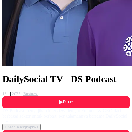
DailySocial TV - DS Podcast
13+
2022
Business
Putar
DS Podcast menyajikan interview dengan Founder & CEO dari
berbagai sektor untuk berbagi pengalamannya bersama DailySocial
TV
Lihat Selengkapnya