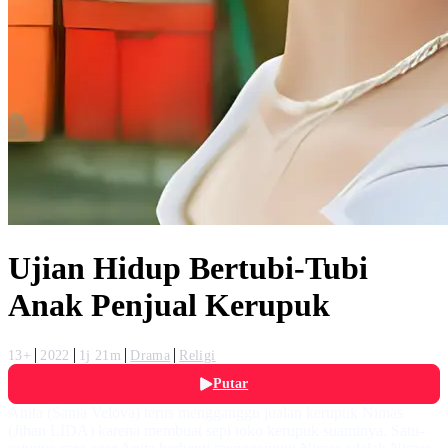
Ujian Hidup Bertubi-Tubi
Anak Penjual Kerupuk
13+
2022
1j 21m
Drama
Religi
Putar
Anita (Sania Velova) terus mengganggu jualan kerupuk Nimas
(Jihan LIDA) karena membuat sepi toko kerupuk suaminya. Satu-