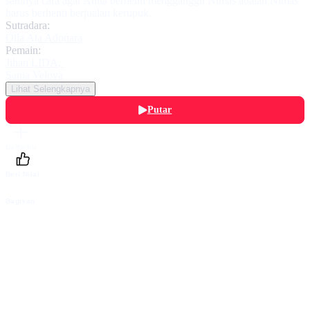
satunya cara agar Anita berhenti mengganggu Nimas adalah Nimas
harus berhenti berjualan kerupuk.
Sutradara:
Olla Ata Adonara
Pemain:
Jihan LIDA
,
Sania Velova
Lihat Selengkapnya
Putar
Daftarku
Beri Nilai
Bagikan