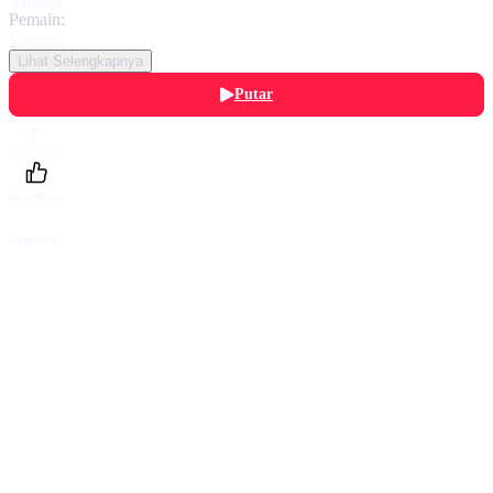
Pemain:
Various
Lihat Selengkapnya
Putar
Daftarku
Beri Nilai
Bagikan