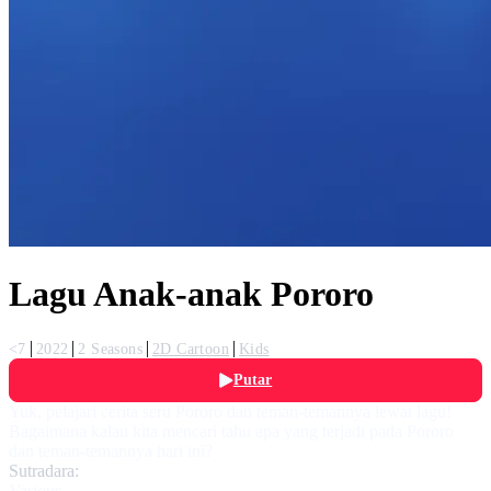
Lagu Anak-anak Pororo
<7
2022
2 Seasons
2D Cartoon
Kids
Putar
Yuk, pelajari cerita seru Pororo dan teman-temannya lewat lagu!
Bagaimana kalau kita mencari tahu apa yang terjadi pada Pororo
dan teman-temannya hari ini?
Sutradara:
Various