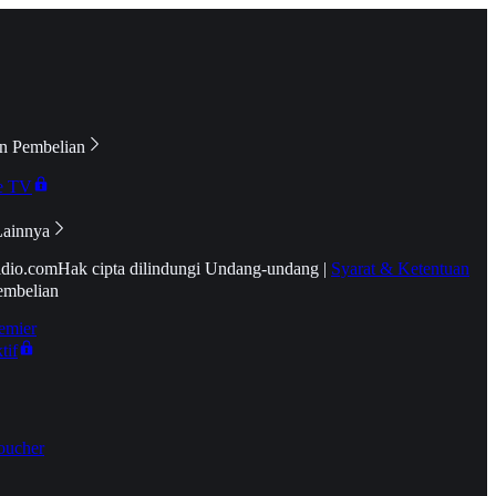
n Pembelian
e TV
Lainnya
idio.com
Hak cipta dilindungi Undang-undang
|
Syarat & Ketentuan
embelian
emier
tif
oucher