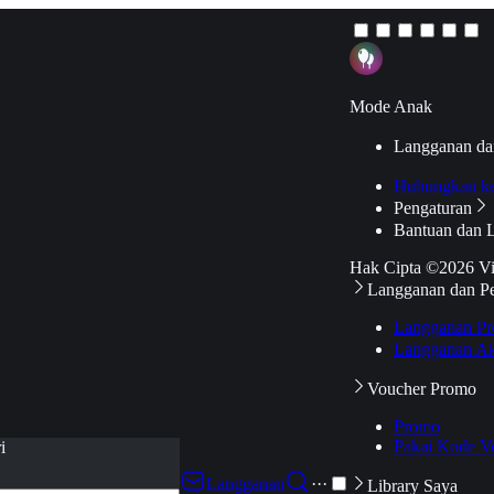
Mode Anak
Langganan da
Hubungkan k
Pengaturan
Bantuan dan 
Hak Cipta ©2026 V
Langganan dan P
Langganan Pr
Langganan Ak
Voucher Promo
Promo
Pakai Kode V
i
Langganan
···
Library Saya