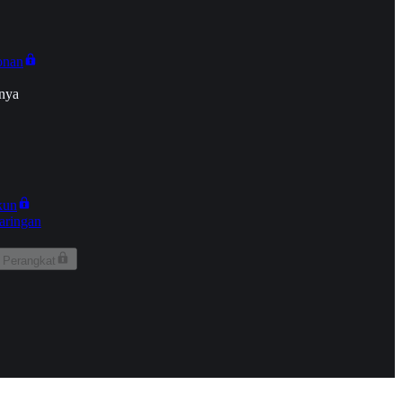
onan
nya
kun
aringan
 Perangkat