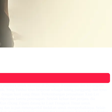
n putrinya untuk menetap di Donghai. Kemalasan dan kecurigaan
k, Song Yunhui terus berperan sebagai tulang punggung, dan terus
as dengan hasil yang dituai. Perkembangan perusahaan Xiao Lei
penjara karena penyuapan. Setelah keluar dari penjara, dia
Xun (Dong Zijian) datang ke Laut Tiongkok Timur untuk
ang dan ia pun mmengambil tindakan untuk memperbaikinya. Selain