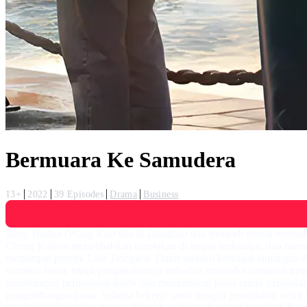
Bermuara Ke Samudera
13+
2022
39 Episodes
Drama
Business
Song Yunhui (Wang Kai) tiba di Dongbao dan menjadi deputi termud
Cheng Kaiyan menyebabkan keretakan di antara keduanya, dan harus 
memimpin proyek Laut Tiongkok Timur melalui berbagai tantangan dal
semakin besar, tetapi pengabaiannya terhadap masalah keamanan meny
membangun perusahaan listrik dan menemukan pasar untuk penjuala
pengembangan pasar. Selama bekerja sama dengan perwakilan asing L