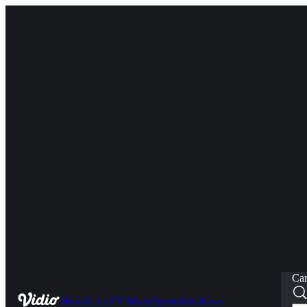
Car
Home
Live
TV Show
Sports
Kids
News