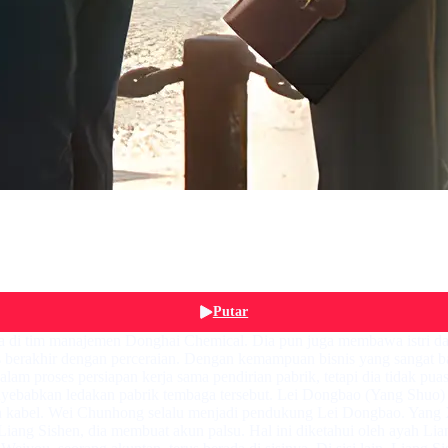
Putar
a di tim manajemen Donghai Chemical. Dia pun juga membawa istri da
berakhir dengan perceraian. Dengan kemampuan bisnis yang sangat bai
am proses persiapan kerja sama pendirian pabrik, tetapi dia tidak pu
ebabkan ledakan pabrik tembaga tersebut. Lei Dongbao (Yang Shuo) di
n kabel. Wei Chunhong selalu menjadi pendukung Lei Dongbao. Yang 
iang Sishen, dia membuat akun palsu. Hal ini diketahui oleh ayah Li