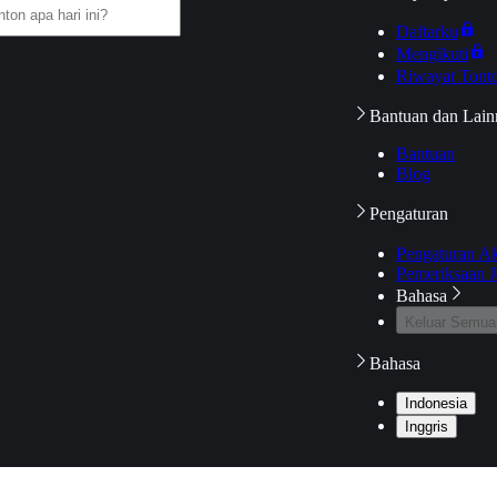
Daftarku
Mengikuti
Riwayat Tont
Bantuan dan Lain
Bantuan
Blog
Pengaturan
Pengaturan A
Pemeriksaan J
Bahasa
Keluar Semua
Bahasa
Indonesia
Inggris