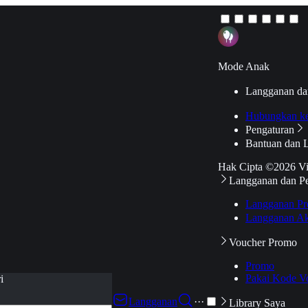
Mode Anak
Langganan da
Hubungkan k
Pengaturan
Bantuan dan 
Hak Cipta ©2026 V
Langganan dan P
Langganan Pr
Langganan Ak
Voucher Promo
Promo
Pakai Kode V
i
Langganan
···
Library Saya