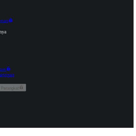
onan
nya
kun
aringan
 Perangkat