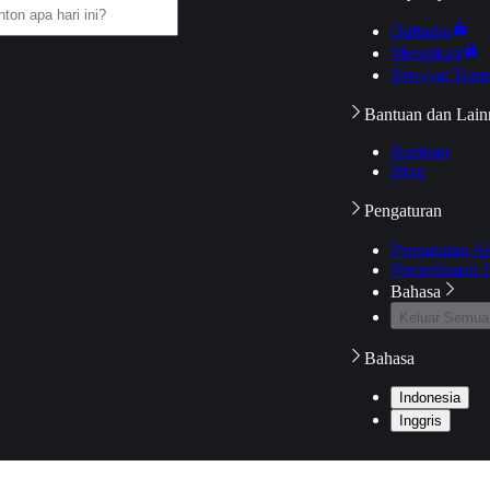
Daftarku
Mengikuti
Riwayat Tont
Bantuan dan Lain
Bantuan
Blog
Pengaturan
Pengaturan A
Pemeriksaan J
Bahasa
Keluar Semua
Bahasa
Indonesia
Inggris