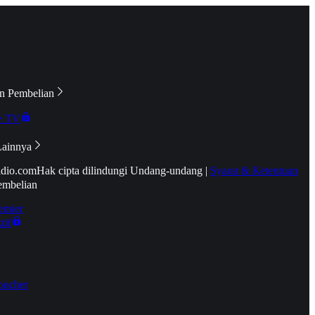
n Pembelian
e TV
Lainnya
idio.com
Hak cipta dilindungi Undang-undang
|
Syarat & Ketentuan
embelian
emier
tif
oucher