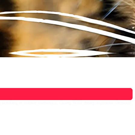
kehilangan habitat utamanya. 'Going Wild' mengeksplorasi alternatif