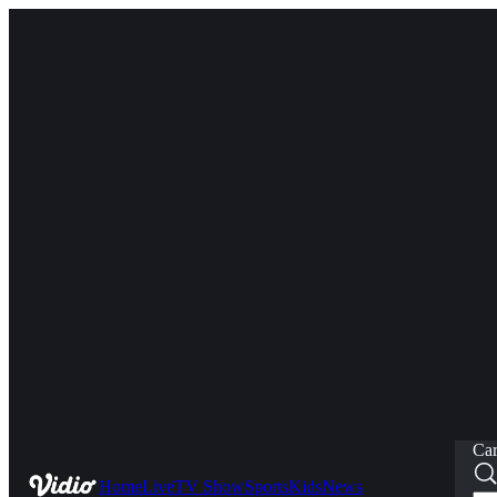
Car
Home
Live
TV Show
Sports
Kids
News