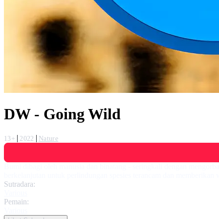
DW - Going Wild
13+
2022
Nature
Bumi dibagi oleh manusia dan binatang - seringkali dengan mengorban
berkelanjutan untuk perlindungan spesies terancam dan memberikan w
Sutradara:
Various
Pemain:
Various