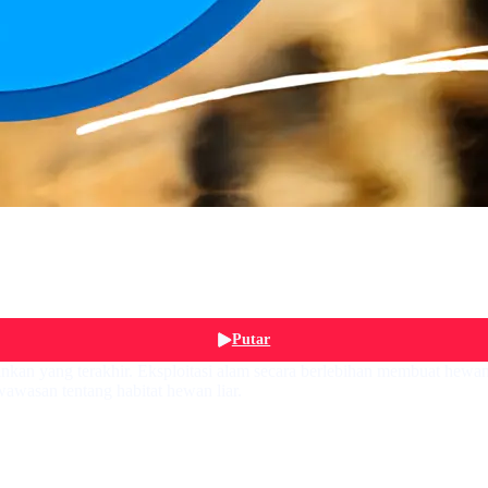
Putar
kan yang terakhir. Eksploitasi alam secara berlebihan membuat hewan 
awasan tentang habitat hewan liar.