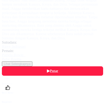
oleh satpam. Saat dalam perjalanan pulang, Angga tidak sengaja
hampir menabrak Kanaya, Kesya, dan Diva. Sebagai permintaan
maaf, Angga memberikan kartu namanya dan menawarkan
perkerjaan di perusahaan tempat ia berkerja. Akhirnya Kanaya,
Kesya dan Diva mencoba melamar diperusahaan tersebut. Tanpa
basa basi, Angga langsung menerima mereka bertiga sebagai
marketing dikantornya. Bara yang diminta oleh Angga untuk
mentraining mereka bertiga terkejut melihat Kanaya, Kesya, dan
Diva ada dikantornya. Karena sebelumnya Bara sudah pernah
bertemu dengan Kanaya, Kesya, dan Diva.
Sutradara:
Rievy Indriasari
Pemain:
Pamela Bowie
,
Beby Regitia
Lihat Selengkapnya
Putar
Daftarku
Beri Nilai
Bagikan