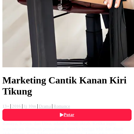
Marketing Cantik Kanan Kiri
Tikung
13+
2016
1j 10m
Drama
Romance
Putar
Kanaya, Kesya, dan Diva, adalah teman akrab. Ketika ingin
wawancara disebuah perusahaan, mereka bertiga telat dan diusir