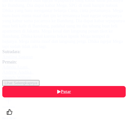
ijin ke temannya buat ngejar sepupunya yang kabur sama pacarnya
ke Bandung. Dia dapat kabar Mega, SPG di mall hampir nabrak
Dhika yang baru mengantar belanja Cinta, cinta pertamanya. Mega
buru-buru minta maaf dan ijin ke temannya buat ngejar sepupunya
yang kabur sama pacarnya ke Bandung. Dia dapat kabar sepupunya
mau beli kafe di Bandung, padahal uang itu dia tabung buat beli
apartemen di Jakarta. Mega kesal dan langsung pesan tiket ke
Bandung. Dhika kesal karena bekas lipstik Mega nempel di
bajunya. Mega minta maaf dan langsung pergi. Dhika ngejar Mega
tapi sudah tidak ada lagi.
Sutradara:
Angling Sagaran
Pemain:
Adinda Azani
,
Andrew Andika
,
Shandy William
Lihat Selengkapnya
Putar
Daftarku
Beri Nilai