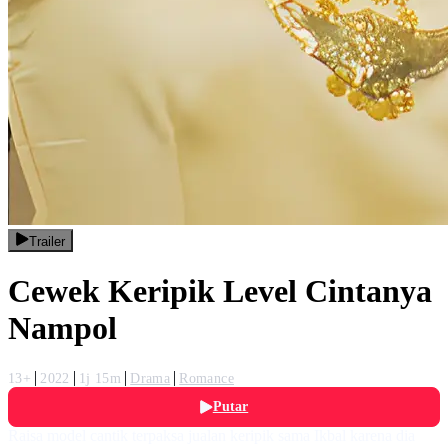
Trailer
Cewek Keripik Level Cintanya
Nampol
13+
2022
1j 15m
Drama
Romance
Putar
Raisa model cantik terpaksa jualan keripik sama Ikbal karena dia