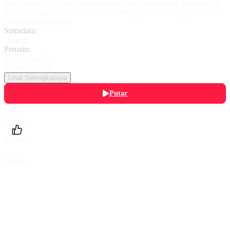
dan papanya dituduh menggelapkan dana perusahaan, awalnya sih
nolak, tapi gejolak cinta Raisa dan Ikbal jadi makin lengket karena
sering jualan bareng
Sutradara:
Various
Pemain:
Kenny Austin
,
Soraya Rasyid
Lihat Selengkapnya
Putar
Daftarku
Beri Nilai
Bagikan