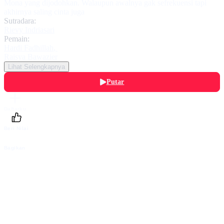
Mona yang dijodohkan. Walaupun awalnya gak sefrekuensi tapi
akhirnya saling cinta juga
Sutradara:
Rievy Indriasari
Pemain:
Hardi Fadhillah
,
Raisya Bawazier
Lihat Selengkapnya
Putar
Daftarku
Beri Nilai
Bagikan