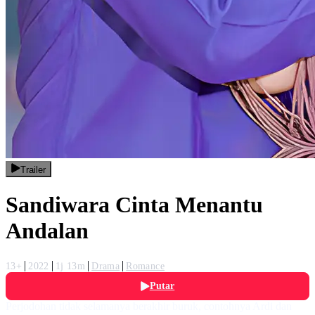
Trailer
Sandiwara Cinta Menantu
Andalan
13+
2022
1j 13m
Drama
Romance
Putar
Perjodohan tidak selamanya berakhir buruk, contohnya Ardi dan