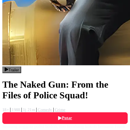
Trailer
The Naked Gun: From the
Files of Police Squad!
18+
1988
1j 21m
Comedy
Crime
Putar
Seorang anggota polisi bodoh, dan berahang kokoh bernama Frank