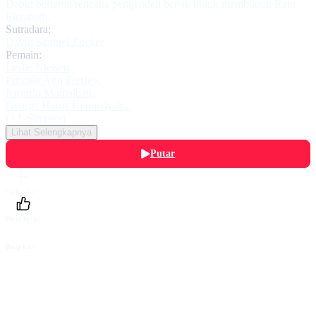
Debin bertemu rencana pengendali benak untuk membunuh Ratu
Elizabeth.
Sutradara:
David Samuel Zucker
Pemain:
Leslie Nielsen
,
Priscilla Ann Presley
,
Ricardo Montalban
,
George Harris Kennedy Jr.
,
O.J. Simpson
Lihat Selengkapnya
Putar
Daftarku
Beri Nilai
Bagikan