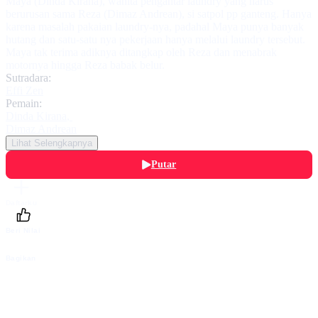
Maya (Dinda Kirana), wanita pengantar laundry yang harus
berurusan sama Reza (Dimaz Andrean), si satpol pp ganteng. Hanya
karena masalah pakaian laundry-nya, padahal Maya punya banyak
hutang dan satu-satu nya pekerjaan hanya melalui laundry tersebut.
Maya tak terima adiknya ditangkap oleh Reza dan menabrak
motornya hingga Reza babak belur.
Sutradara:
Effi Zen
Pemain:
Dinda Kirana
,
Dimaz Andrean
Lihat Selengkapnya
Putar
Daftarku
Beri Nilai
Bagikan