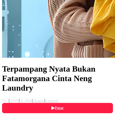
Terpampang Nyata Bukan
Fatamorgana Cinta Neng
Laundry
13+
2019
1j 18m
Drama
Comedy
Putar