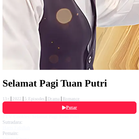
Selamat Pagi Tuan Putri
13+
2022
5 Episodes
Drama
Romance
Putar
FTV Cookies: Selamat Pagi Tuan Putri
Sutradara:
Haris Fabillah
Pemain:
Dinda Kirana
,