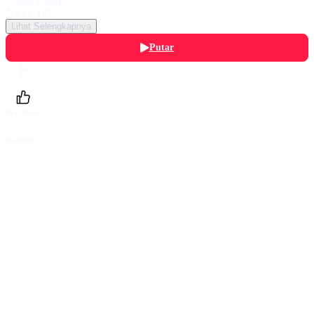
Nicky Tirta
Lihat Selengkapnya
Putar
Daftarku
Beri Nilai
Bagikan