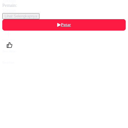
Various
Pemain:
Various
Lihat Selengkapnya
Putar
Daftarku
Beri Nilai
Bagikan