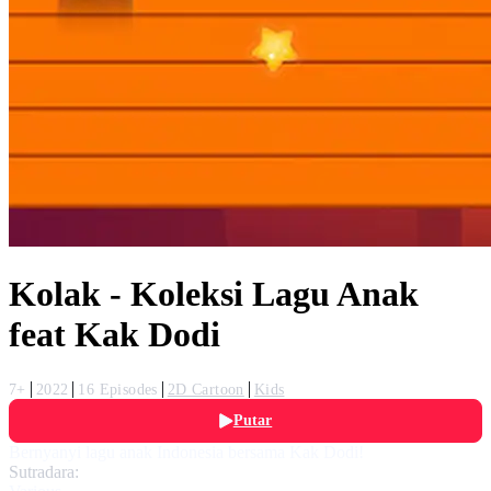
Kolak - Koleksi Lagu Anak
feat Kak Dodi
7+
2022
16 Episodes
2D Cartoon
Kids
Putar
Bernyanyi lagu anak Indonesia bersama Kak Dodi!
Sutradara: