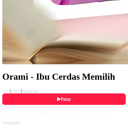
Orami - Ibu Cerdas Memilih
13+
2022
Parenting
Putar
Hi Moms, kali ini Orami bersama beberapa Mompreneur dan
Parenting Influencer akan membahas tentang definisi dari Ibu
Cerdas.
Sutradara:
Various