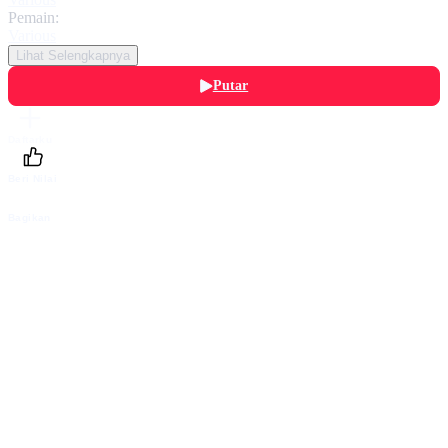
Pemain:
Various
Lihat Selengkapnya
Putar
Daftarku
Beri Nilai
Bagikan