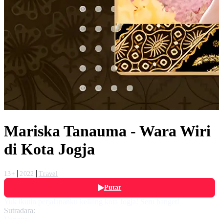
Mariska Tanauma - Wara Wiri
di Kota Jogja
13+
2022
Travel
Putar
Yuk ikutin perjalananku keliling kota Jogja! Seru banget!
Sutradara: