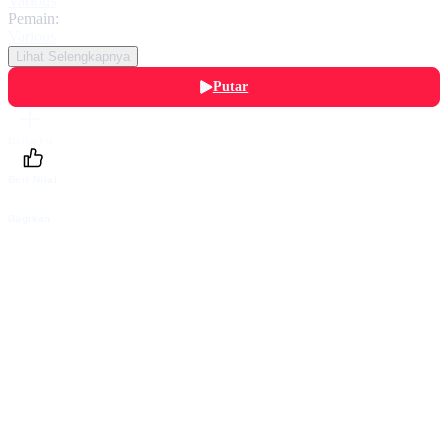
Various
Pemain:
Various
Lihat Selengkapnya
Putar
Daftarku
Beri Nilai
Bagikan