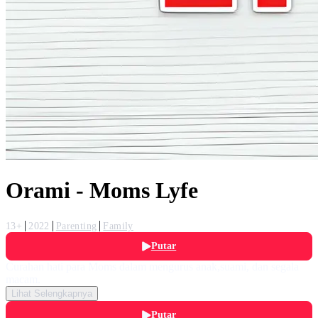
Orami - Moms Lyfe
13+
2022
Parenting
Family
Putar
Curahan hati para Moms dalam mengurus anak,suami, dan segala
macam.
Lihat Selengkapnya
Putar