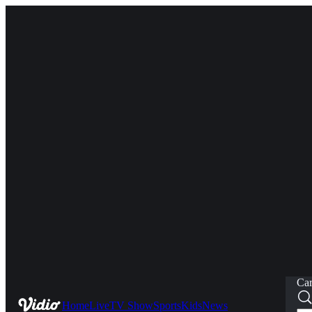
Car
Home
Live
TV Show
Sports
Kids
News