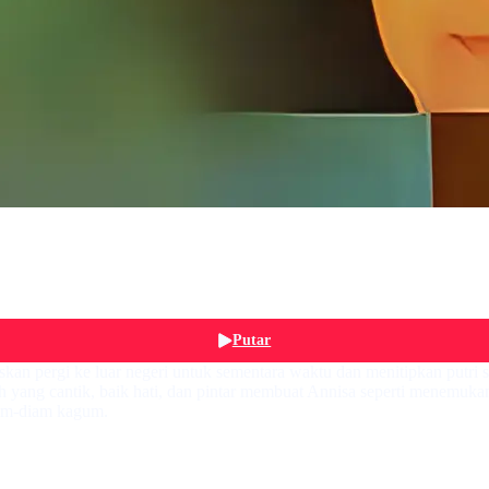
Putar
tuskan pergi ke luar negeri untuk sementara waktu dan menitipkan putri
ah yang cantik, baik hati, dan pintar membuat Annisa seperti menemuka
iam-diam kagum.