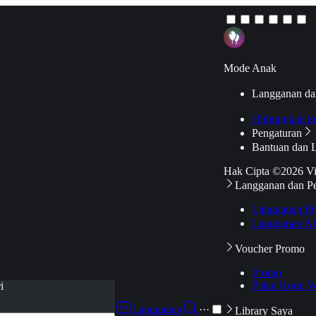
Mode Anak
Langganan da
Hubungkan k
Pengaturan
Bantuan dan 
Hak Cipta ©2026 V
Langganan dan P
Langganan Pr
Langganan Ak
Voucher Promo
Promo
Pakai Kode V
i
Langganan
···
Library Saya