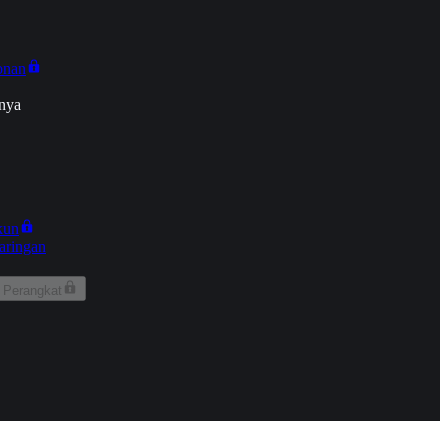
onan
nya
kun
aringan
 Perangkat