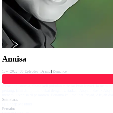
Annisa
13+
2022
36 Episodes
Drama
Romance
Kematian istrinya, Shafa jadi pukulan terbesar buat Irsyad. Ia memu
periang, jahil dan pintar, dekat dengan Ustadzah Aisyah. Sosok Aisy
menemui Annisa di pesantren. Pertama kali melihat Irsyad, Aisyah d
Sutradara:
H. Encep Masduki
Pemain: