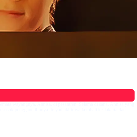
 semata wayangnya, Annisa, di pesantren. Selama di sana, Annisa yang
n sosok pengganti ibunya. Irsyad akhirnya kembali ke Jakarta dan