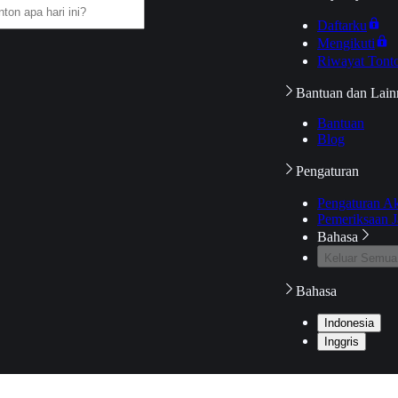
Daftarku
Mengikuti
Riwayat Tont
Bantuan dan Lain
Bantuan
Blog
Pengaturan
Pengaturan A
Pemeriksaan J
Bahasa
Keluar Semua
Bahasa
Indonesia
Inggris