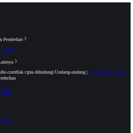
n Pembelian
e TV
Lainnya
idio.com
Hak cipta dilindungi Undang-undang
|
Syarat & Ketentuan
embelian
emier
tif
oucher