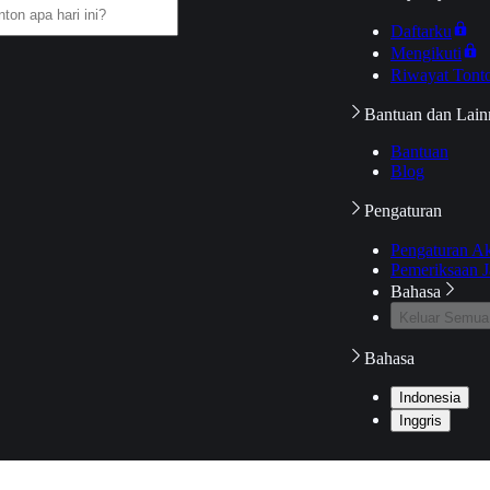
Daftarku
Mengikuti
Riwayat Tont
Bantuan dan Lain
Bantuan
Blog
Pengaturan
Pengaturan A
Pemeriksaan J
Bahasa
Keluar Semua
Bahasa
Indonesia
Inggris