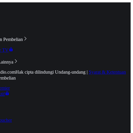
n Pembelian
e TV
Lainnya
idio.com
Hak cipta dilindungi Undang-undang
|
Syarat & Ketentuan
embelian
emier
tif
oucher