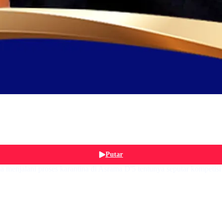
Putar
a menjalani proses karantina di Asrama D'5 tentunya seputar kompeti