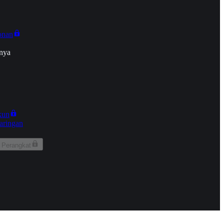
onan
nya
kun
aringan
 Perangkat