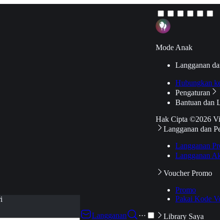
Mode Anak
Langganan da
Hubungkan k
Pengaturan
Bantuan dan 
Hak Cipta ©2026 V
Langganan dan P
Langganan Pr
Langganan Ak
Voucher Promo
Promo
Pakai Kode V
i
Langganan
···
Library Saya