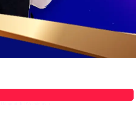
si Dangdut di D'Academy 5