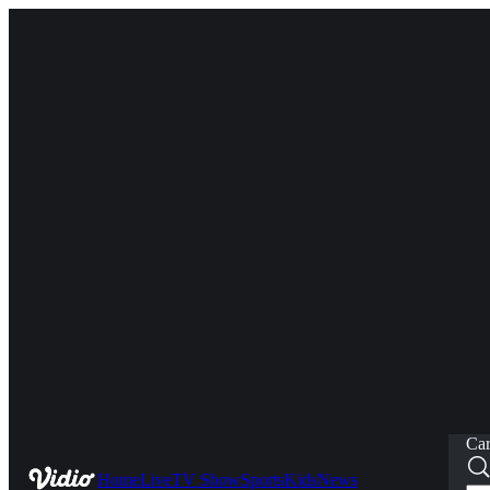
Car
Home
Live
TV Show
Sports
Kids
News