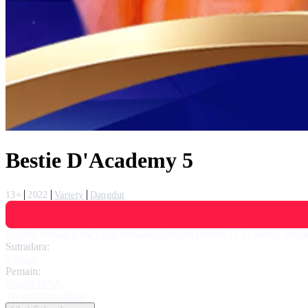
Bestie D'Academy 5
13+
2022
Variety
Dangdut
Reality berbagai hal yang berkaitan dengan peserta D'Academy selam
Sutradara:
Various
Pemain:
Jirayut DAA
,
Tiyara Ramadhani