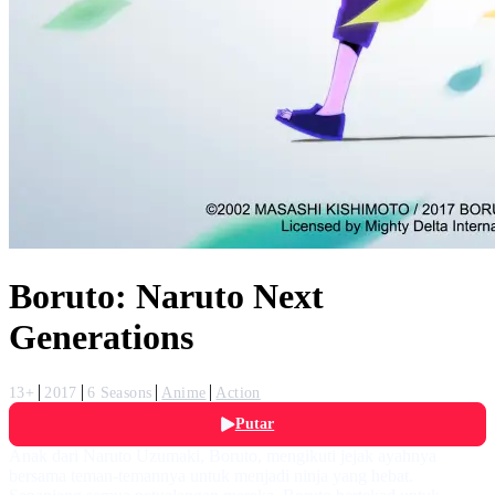
Boruto: Naruto Next
Generations
13+
2017
6 Seasons
Anime
Action
Putar
Anak dari Naruto Uzumaki, Boruto, mengikuti jejak ayahnya
bersama teman-temannya untuk menjadi ninja yang hebat.