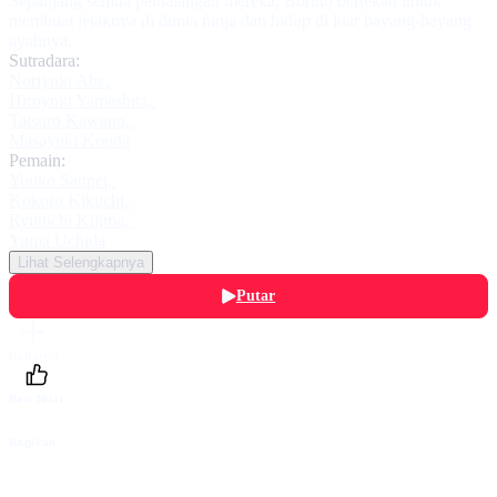
Sepanjang semua petualangan mereka, Boruto bertekad untuk
membuat jejaknya di dunia ninja dan hidup di luar bayang-bayang
ayahnya.
Sutradara:
Noriyuki Abe
,
Hiroyuki Yamashita
,
Tatsuro Kawano
,
Masayuki Kouda
Pemain:
Yuuko Sanpei
,
Kokoro Kikuchi
,
Ryuuichi Kijima
,
Yuma Uchida
Lihat Selengkapnya
Putar
Daftarku
Beri Nilai
Bagikan