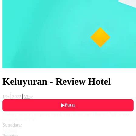
Keluyuran - Review Hotel
13+
2022
Vlog
Putar
Sedang mencari inspirasi untuk staycation atau liburan? Yuk simak
reviewnya disini!
Sutradara:
Various
Pemain: