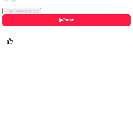
Various
Lihat Selengkapnya
Putar
Daftarku
Beri Nilai
Bagikan