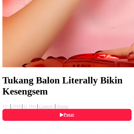
Tukang Balon Literally Bikin
Kesengsem
13+
2018
1j 18m
Comedy
Drama
Putar
Amelia (Angelica Simperler) yang terbiasa hidup mewah kaget
ketika harus pindah ke kontrakan sederhana yang ada di pinggiran