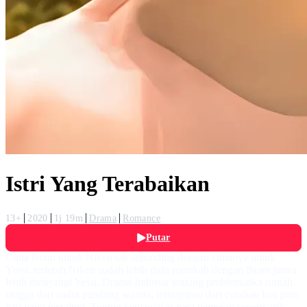
Istri Yang Terabaikan
13+
2020
1j 19m
Drama
Romance
Putar
Cinta Bram untuk Niken tak sebanding dengan cintanya untuk
Yessi, terlebih Niken sudah lebih dulu menikah dengan Bram justru
lebih menyangi Yessi. Drama Indosiar tentang problematika rumah
tangga dari sudut pandang wanita, terinspirasi dari curahan hati para
istri yang terzalimi. Tonton kepiawaian para pemeran seperti artis