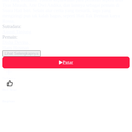
Tyas Mirasih, Arie Dwi Andika, dan lainnya sebagai pemain di
Suara Hati Istri. Selain alur cerita yang menarik, lagu yang
mengiringi pun tak kalah bagus, seperti Hati Tak Bertuan karya
Rossa.
Sutradara:
Agusti Tanjung
Pemain:
Disha Devina
,
Hans Hosman
Lihat Selengkapnya
Putar
Daftarku
Beri Nilai
Bagikan