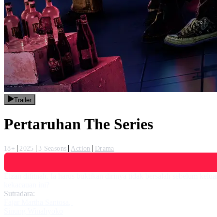
Trailer
Pertaruhan The Series
18+
2025
3 Seasons
Action
Drama
Elzan difitnah. Ia harus buktikan dirinya tidak bersalah sebelum ke
kekacauan ini?
Sutradara:
Fajar Martha Santosa
,
Sinung Winahyoko