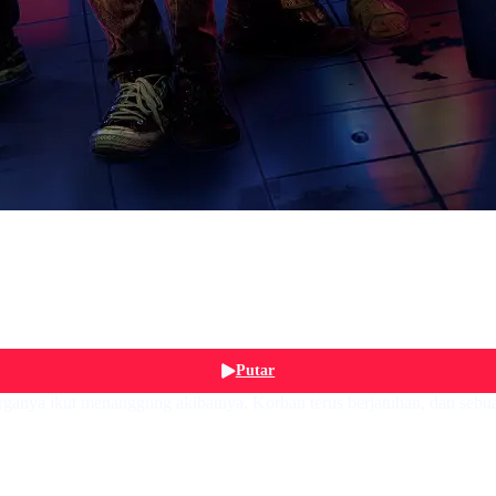
Putar
luarganya ikut menanggung akibatnya. Korban terus berjatuhan, dan seb