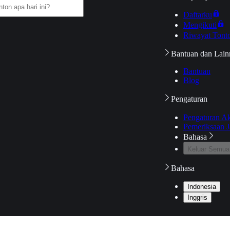
Daftarku
Mengikuti
Riwayat Tont
Bantuan dan Lain
Bantuan
Blog
Pengaturan
Pengaturan A
Pemeriksaan J
Bahasa
Keluar Semua
Bahasa
Indonesia
Inggris