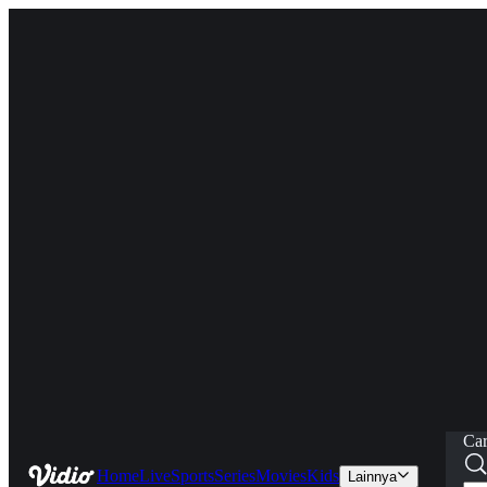
Car
Home
Live
Sports
Series
Movies
Kids
Lainnya