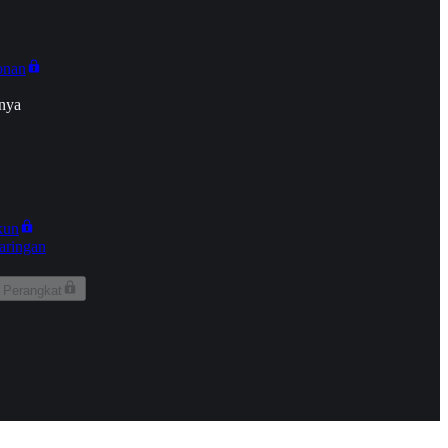
onan
nya
kun
aringan
 Perangkat