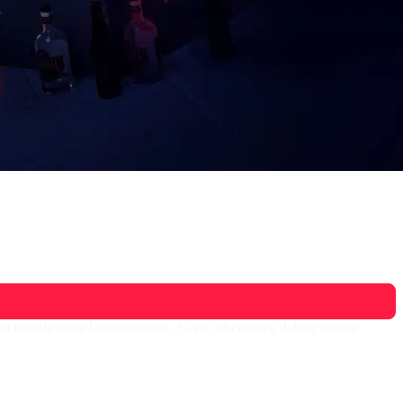
uah rahasia masa lalu terungkap. Siapa sebenarnya dalang semua