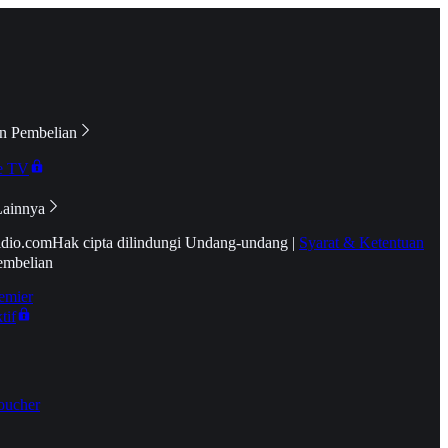
n Pembelian
e TV
Lainnya
idio.com
Hak cipta dilindungi Undang-undang
|
Syarat & Ketentuan
embelian
emier
tif
oucher