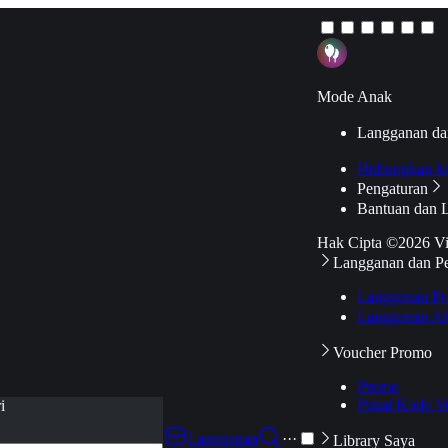
Mode Anak
Langganan da
Hubungkan k
Pengaturan
Bantuan dan 
Hak Cipta ©2026 V
Langganan dan P
Langganan Pr
Langganan Ak
Voucher Promo
Promo
Pakai Kode V
i
Langganan
···
Library Saya