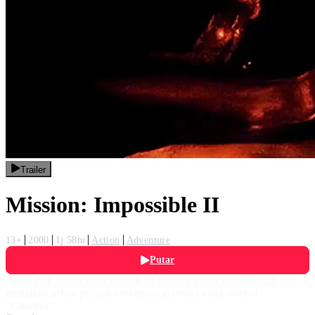
Trailer
Mission: Impossible II
13+
2000
1j 58m
Action
Adventure
Putar
Agen IMF Ethan Hunt dikirim ke Sydney untuk menemukan dan
menghancurkan penyakit rekayasa genetika yang disebut
"Chimera".