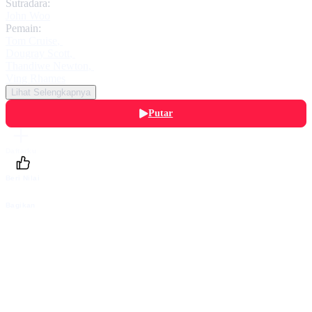
Sutradara:
John Woo
Pemain:
Tom Cruise
,
Dougray Scott
,
Thandiwe Newton
,
Ving Rhames
Lihat Selengkapnya
Putar
Daftarku
Beri Nilai
Bagikan