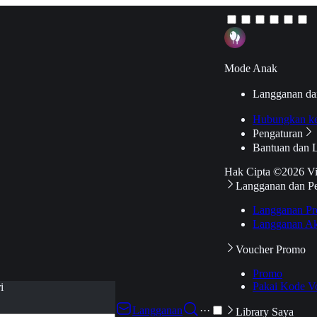
Mode Anak
Langganan da
Hubungkan k
Pengaturan
Bantuan dan 
Hak Cipta ©2026 V
Langganan dan P
Langganan Pr
Langganan Ak
Voucher Promo
Promo
Pakai Kode V
i
Langganan
···
Library Saya