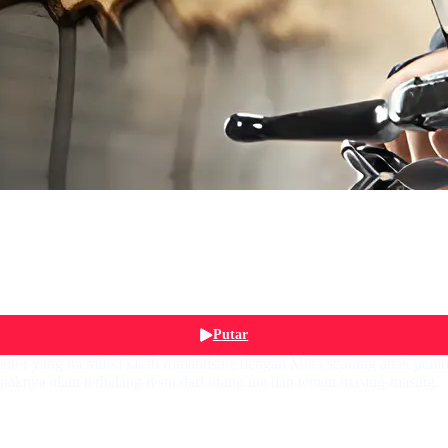
Putar
motor yang memiliki kisah romantisme dengan Mika seorang anak pembal
knya akan terhalang restu dari orang tua dan teman masing-masing.