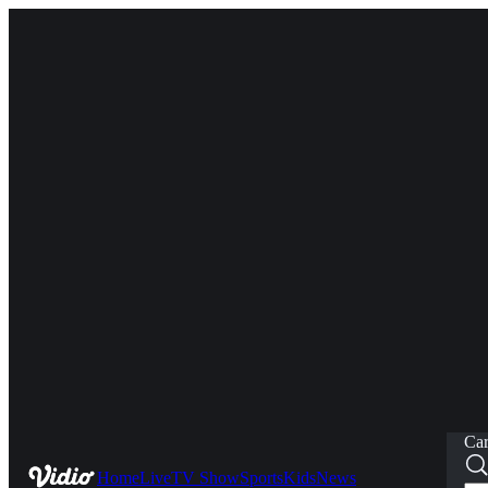
Car
Home
Live
TV Show
Sports
Kids
News