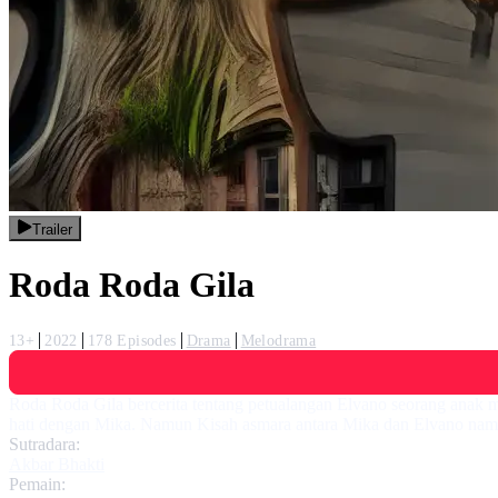
Trailer
Roda Roda Gila
13+
2022
178 Episodes
Drama
Melodrama
Roda Roda Gila bercerita tentang petualangan Elvano seorang anak 
hati dengan Mika. Namun Kisah asmara antara Mika dan Elvano nampa
Sutradara:
Akbar Bhakti
Pemain: