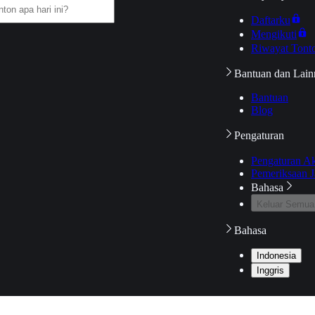
Daftarku
Mengikuti
Riwayat Tont
Bantuan dan Lain
Bantuan
Blog
Pengaturan
Pengaturan A
Pemeriksaan J
Bahasa
Keluar Semua
Bahasa
Indonesia
Inggris