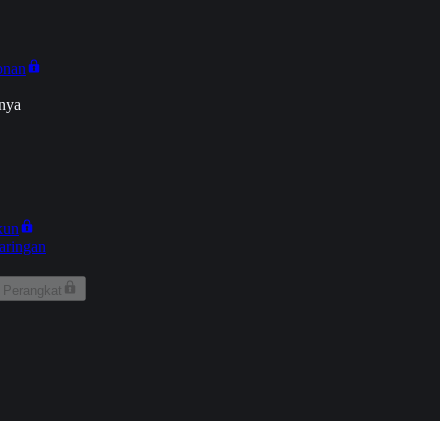
onan
nya
kun
aringan
 Perangkat