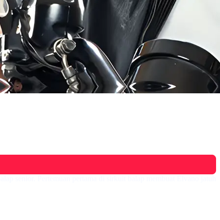
ap senior. Pertemuan pertama di sirkuit balap membuat Elvano jatuh