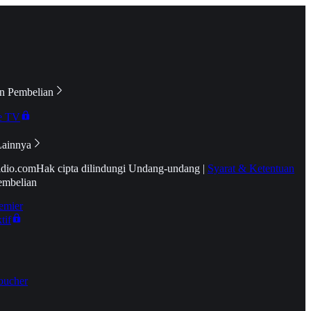
n Pembelian
e TV
Lainnya
idio.com
Hak cipta dilindungi Undang-undang
|
Syarat & Ketentuan
embelian
emier
tif
oucher