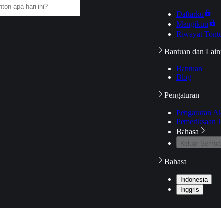
Daftarku
Mengikuti
Riwayat Tont
Bantuan dan Lain
Bantuan
Blog
Pengaturan
Pengaturan A
Pemeriksaan J
Bahasa
Keluar Semua
Bahasa
Indonesia
Inggris