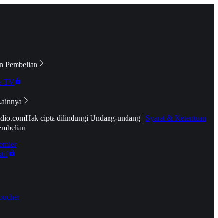
n Pembelian
e TV
Lainnya
idio.com
Hak cipta dilindungi Undang-undang
|
Syarat & Ketentuan
embelian
emier
tif
oucher