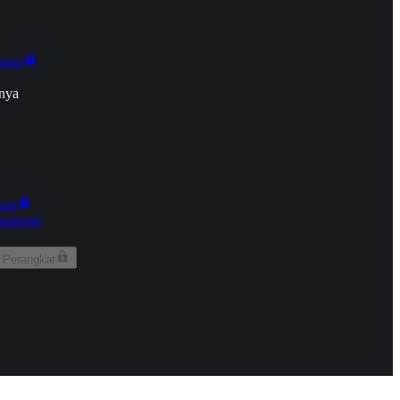
onan
nya
kun
aringan
 Perangkat