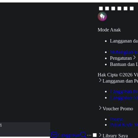
Mode Anak
Langganan da
Hubungkan k
Pengaturan
Bantuan dan 
Hak Cipta ©2026 V
Langganan dan P
Langganan Pr
Langganan Ak
Voucher Promo
Promo
Pakai Kode V
i
Langganan
···
Library Saya