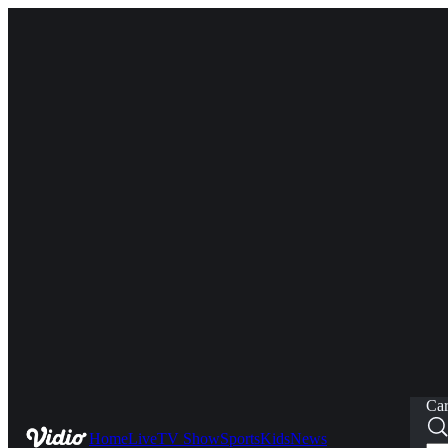
Car
Home
Live
TV Show
Sports
Kids
News