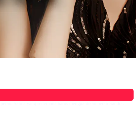
r peran. Salma yang sederhana harus menggantikan peran Sandra,