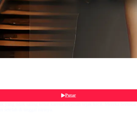
Putar
yang tidak saling kenal karena berpisah sejak kecil. Mereka bertuka
 setelah di tinggal istrinya.