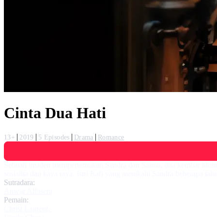
Cinta Dua Hati
13+
2019
5 Episodes
Drama
Romance
Sebuah insiden mempertemukan Sandra dan Salma, dua kembar identik 
sosialita dan kaya raya. Istri Rafi yang menikahi Sandra beberapa tahun
Sutradara:
Anwar Alfasera
Pemain:
Christ Laurent
,