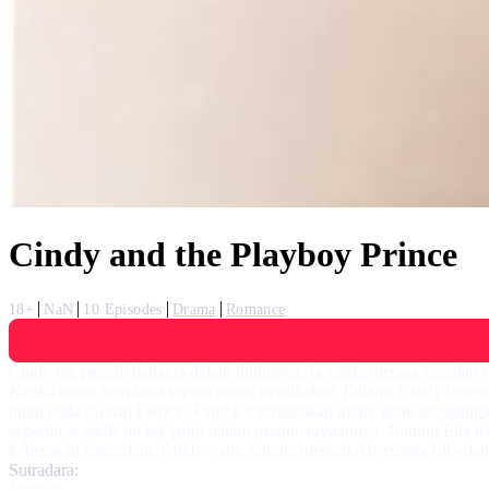
Cindy and the Playboy Prince
18+
NaN
10 Episodes
Drama
Romance
Cindy tak pernah bahagia dalam hidupnya. Ia selalu merasa kesialan
Ketika harus membuat sepatu untuk pernikahan Tatiana, Cindy berte
luluh pada rayuan Patrick. Patrick memutuskan untuk tidak mengangga
sepertinya gadis itu tak jatuh dalam pesona rayuannya. Namun Ella 
kebenaran terungkap, Cindy-yang semula mengaku bernama Ella-dan P
Sutradara: