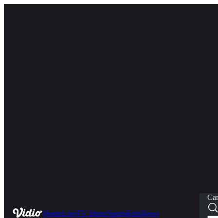
Car
Home
Live
TV Show
Sports
Kids
News