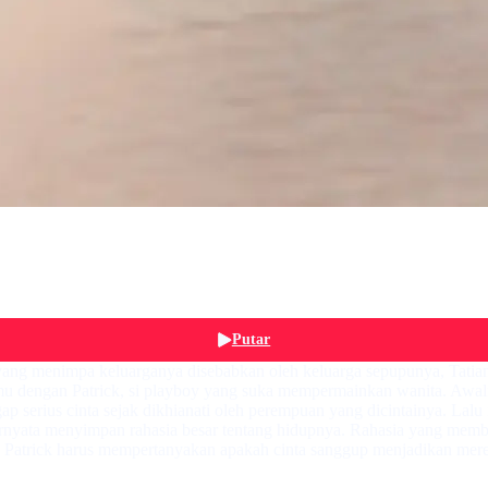
Putar
 yang menimpa keluarganya disebabkan oleh keluarga sepupunya, Tatian
mu dengan Patrick, si playboy yang suka mempermainkan wanita. Awal
p serius cinta sejak dikhianati oleh perempuan yang dicintainya. Lalu
ternyata menyimpan rahasia besar tentang hidupnya. Rahasia yang membu
atrick harus mempertanyakan apakah cinta sanggup menjadikan mereka