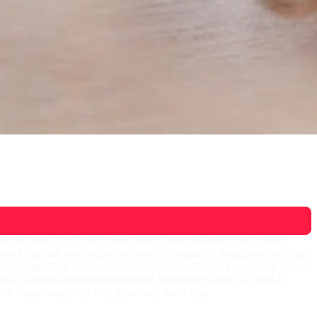
a dan Tecla. Ia bahkan harus bekerja jadi bawahan ayah Tatiana.
nya Cindy tak mau meladeni playboy tampan itu, hingga akhinya dia
 ia bertemu Ella, wanita misterius yang membuatnya penasaran karena
at Patrick harus mempertanyakan kejujuran wanita itu. Setelah
 orang yang lebih baik untuk satu sama lain.