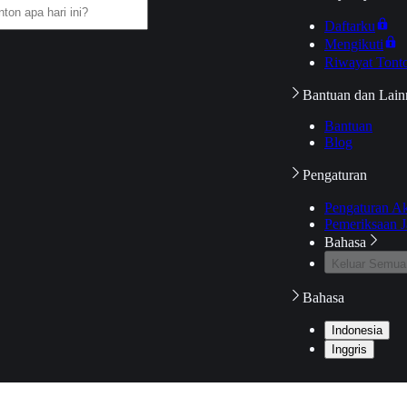
Daftarku
Mengikuti
Riwayat Tont
Bantuan dan Lain
Bantuan
Blog
Pengaturan
Pengaturan A
Pemeriksaan J
Bahasa
Keluar Semua
Bahasa
Indonesia
Inggris