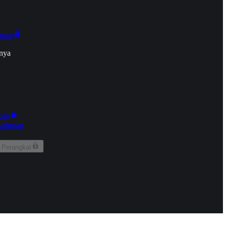
onan
nya
kun
aringan
 Perangkat