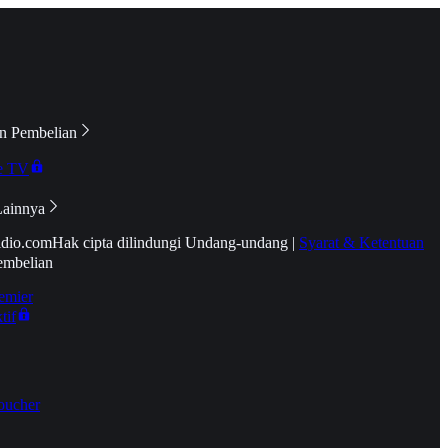
n Pembelian
e TV
Lainnya
idio.com
Hak cipta dilindungi Undang-undang
|
Syarat & Ketentuan
embelian
emier
tif
oucher