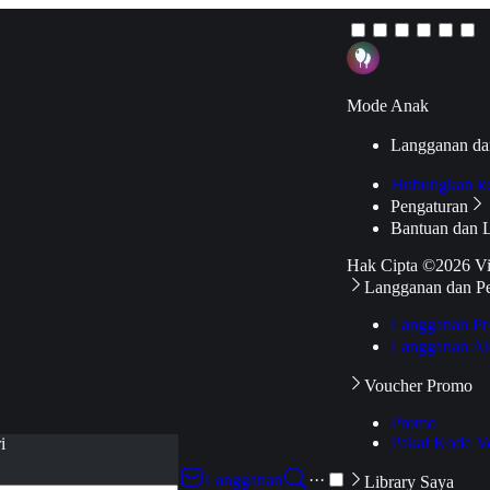
Mode Anak
Langganan da
Hubungkan k
Pengaturan
Bantuan dan 
Hak Cipta ©2026 V
Langganan dan P
Langganan Pr
Langganan Ak
Voucher Promo
Promo
Pakai Kode V
i
Langganan
···
Library Saya