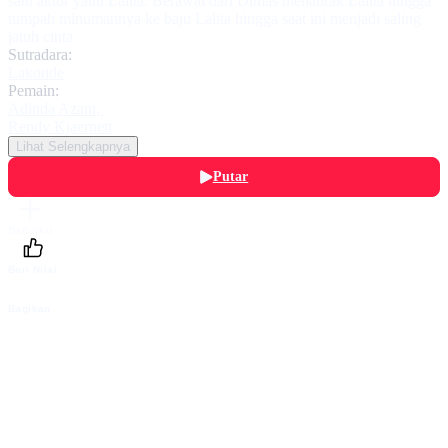
satu aktor yaitu Lalita. Berawal dari Dimas menabrak Lalita hingga
tumpah minumannya ke baju Lalita hingga saat ini menjadi saling
jatuh cinta
Sutradara:
Lakonde
Pemain:
Adinda Azani
,
Rendy Kjaernett
Lihat Selengkapnya
Putar
Daftarku
Beri Nilai
Bagikan