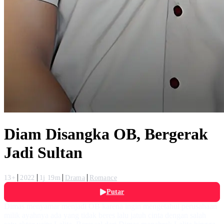
Diam Disangka OB, Bergerak
Jadi Sultan
13+
2022
1j 19m
Drama
Romance
Putar
Dimas menyamar menjadi OB karena ingin mengetahui perusahaan
milik ayahnya ada yang tidak beres lalu jatuh cinta dengan salah