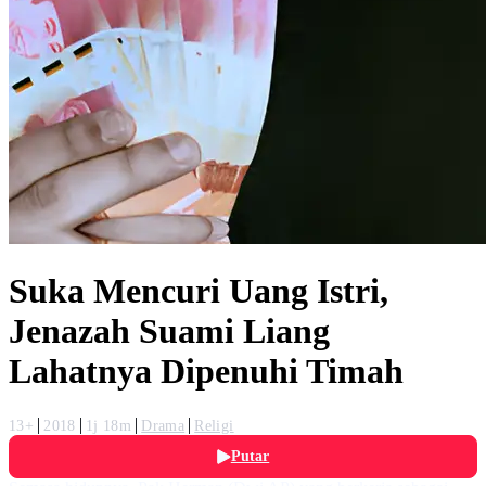
Suka Mencuri Uang Istri,
Jenazah Suami Liang
Lahatnya Dipenuhi Timah
13+
2018
1j 18m
Drama
Religi
Putar