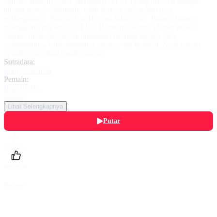
Semasa hidupnya, Pak Herman (Dwi AP) yang berkerja sebagai
tukang service elektronik, telah banyak merugikan para
pelanggannya. Karena Pak Herman tidak jujur.. Barang-barang
pelanggan yang service di Pak Herman bukannya bener malah
tambah rusak. Semua itu dilakukan Herman supaya para
pelanggannya balik lagi untuk menservice kembali. Azab seperti
apakah yang akan menimpanya?
Sutradara:
Sonya Salomaa
Pemain:
Ratu Idola
,
Duway
Lihat Selengkapnya
Putar
Daftarku
Beri Nilai
Bagikan