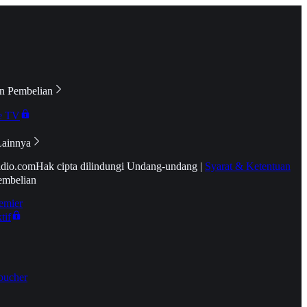
n Pembelian
e TV
Lainnya
idio.com
Hak cipta dilindungi Undang-undang
|
Syarat & Ketentuan
embelian
emier
tif
oucher