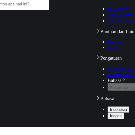
Daftarku
Mengikuti
Riwayat Tont
Bantuan dan Lain
Bantuan
Blog
Pengaturan
Pengaturan A
Pemeriksaan J
Bahasa
Keluar Semua
Bahasa
Indonesia
Inggris