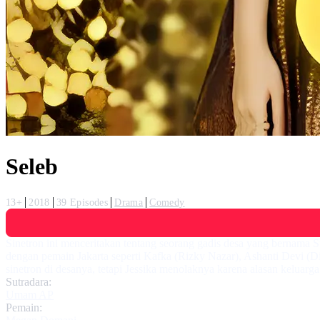
Seleb
13+
2018
39 Episodes
Drama
Comedy
Sinetron ini menceritakan tentang seorang gadis desa yang bernama S
dengan pemain Jakarta seperti Kafka (Rizky Nazar), Ashanti Devi (
sinetron di desanya, tetapi Jessika menolaknya karena alasan keluarg
Sutradara:
Umam AP
Pemain: