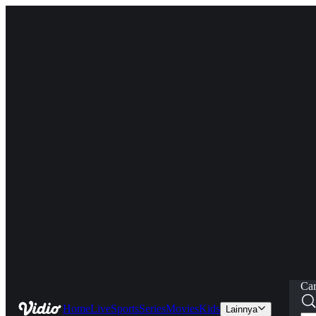
Car
Home
Live
Sports
Series
Movies
Kids
Lainnya