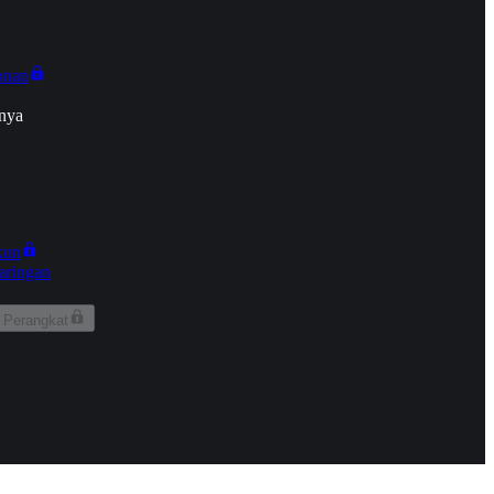
onan
nya
kun
aringan
 Perangkat