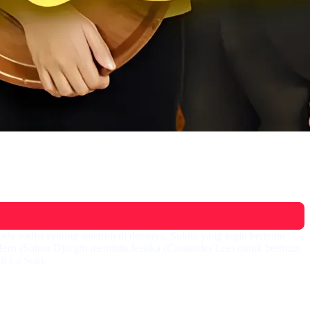
da audisi syuting sinetron di desanya, Sukila yang ingin bertemu
Heru (Sultan Djorghi meminta Jessika (Cassandra Lee) untuk bermain
di La Suki.