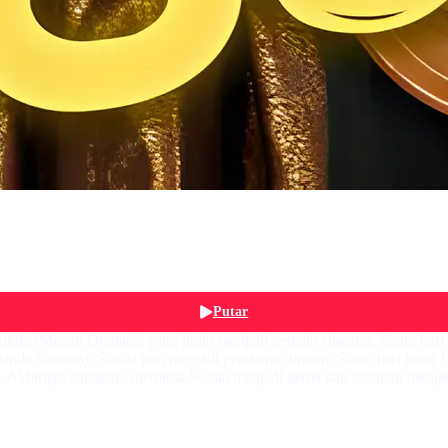
Putar
ukila (Megan Domani) yang ingin menjadi pemain sinetron. Suatu hari a
Dianda Sabrina). Sukila pun menjadi pembantu umum. Suatu hari bang 
a. Akhirnya sutradara meminta Sukila menjadi aktris dan berubah menja