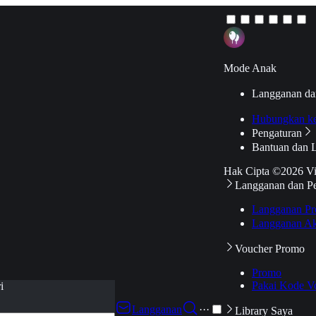
Mode Anak
Langganan da
Hubungkan k
Pengaturan
Bantuan dan 
Hak Cipta ©2026 V
Langganan dan P
Langganan Pr
Langganan Ak
Voucher Promo
Promo
Pakai Kode V
i
Langganan
···
Library Saya