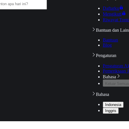
Daftarku
Mengikuti
Riwayat Tont
Bantuan dan Lain
Bantuan
Blog
Pengaturan
Pengaturan A
Pemeriksaan J
Bahasa
Keluar Semua
Bahasa
Indonesia
Inggris