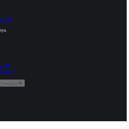
onan
nya
kun
aringan
 Perangkat