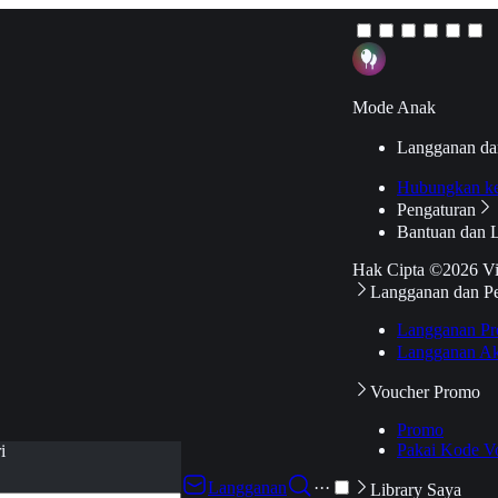
Mode Anak
Langganan da
Hubungkan k
Pengaturan
Bantuan dan 
Hak Cipta ©2026 V
Langganan dan P
Langganan Pr
Langganan Ak
Voucher Promo
Promo
Pakai Kode V
i
Langganan
···
Library Saya