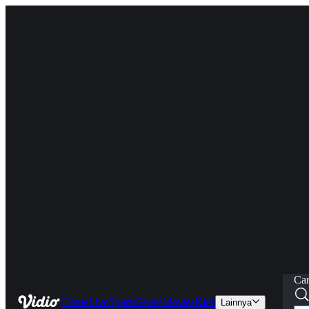
Car
Home
Live
Sports
Series
Movies
Kids
Lainnya