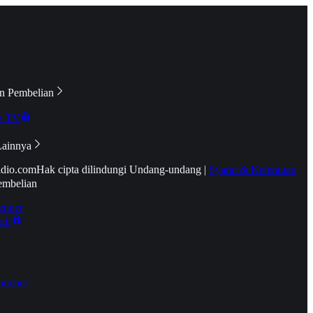
n Pembelian
e TV
Lainnya
idio.com
Hak cipta dilindungi Undang-undang
|
Syarat & Ketentuan
embelian
emier
tif
oucher