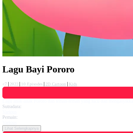
Lagu Bayi Pororo
<7
2022
10 Episodes
2D Cartoon
Kids
Lagu anak-anak Pororo dan teman-teman yang lucu dan mengasyikkan! 
Sutradara:
Various
Pemain:
Various
Lihat Selengkapnya