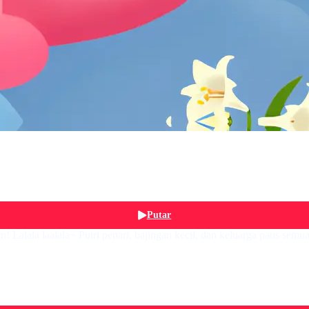
Putar
Lalala laalala~ Putri penari, bajingan kecil, dan keluarga paus sem