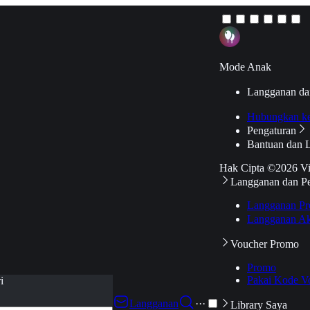
Mode Anak
Langganan da
Hubungkan k
Pengaturan
Bantuan dan 
Hak Cipta ©2026 V
Langganan dan P
Langganan Pr
Langganan Ak
Voucher Promo
Promo
Pakai Kode V
i
Langganan
···
Library Saya