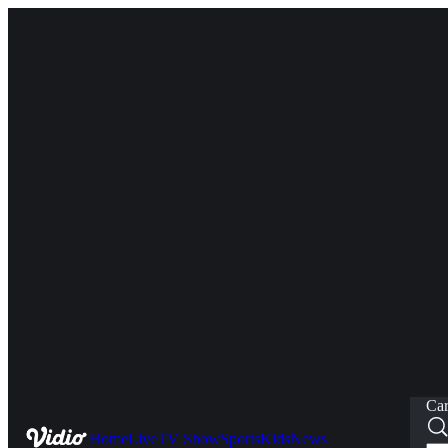
Car
Home
Live
TV Show
Sports
Kids
News