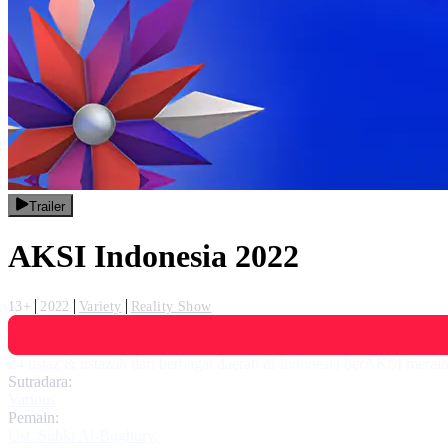
Trailer
AKSI Indonesia 2022
13+
2022
Variety
Reality Show
24 ustaz & ustazah dari berbagai daerah di Indonesia berAKSI meraih 
Sutradara:
Various
Pemain:
Ust. Subki Al-Bughury
,