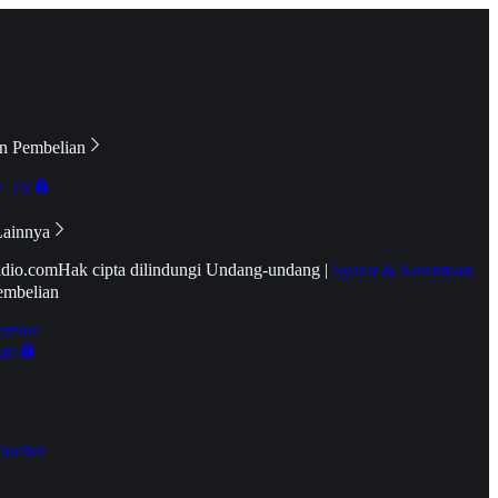
n Pembelian
e TV
Lainnya
idio.com
Hak cipta dilindungi Undang-undang
|
Syarat & Ketentuan
embelian
emier
tif
oucher