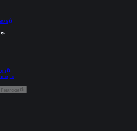
onan
nya
kun
aringan
 Perangkat