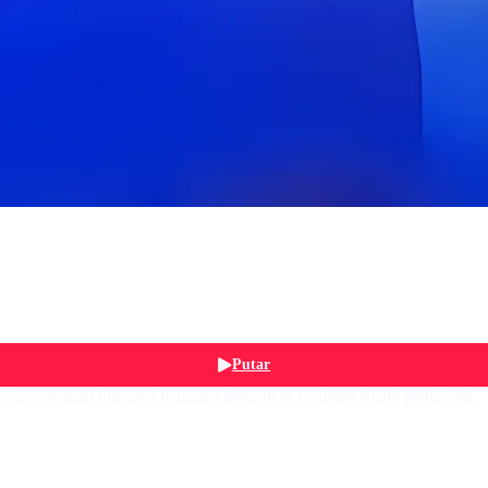
Putar
juara dengan interaksi beragam hiburan & kegiatan islami penuh arti.