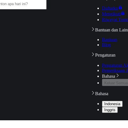
Daftarku
Mengikuti
Riwayat Tont
Bantuan dan Lain
Bantuan
Blog
Pengaturan
Pengaturan A
Pemeriksaan J
Bahasa
Keluar Semua
Bahasa
Indonesia
Inggris