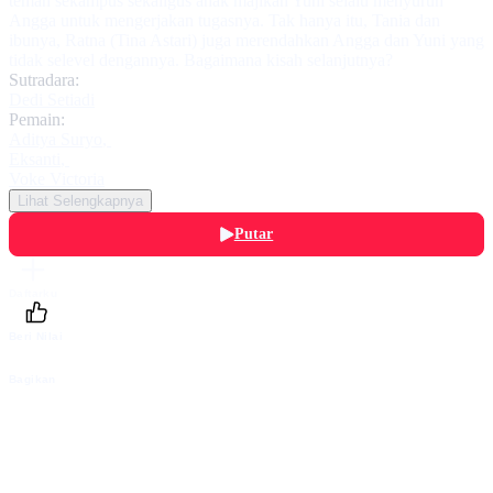
teman sekampus sekaligus anak majikan Yuni selalu menyuruh
Angga untuk mengerjakan tugasnya. Tak hanya itu, Tania dan
ibunya, Ratna (Tina Astari) juga merendahkan Angga dan Yuni yang
tidak selevel dengannya. Bagaimana kisah selanjutnya?
Sutradara:
Dedi Setiadi
Pemain:
Aditya Suryo
,
Eksanti
,
Voke Victoria
Lihat Selengkapnya
Putar
Daftarku
Beri Nilai
Bagikan