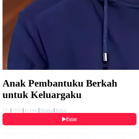
Anak Pembantuku Berkah
untuk Keluargaku
13+
2019
1j 14m
Drama
Religi
Putar
Angga (Aditya Suryo) tetap kuliah meskipun ia adalah anak dari
Yuni (Eksanti), seorang asisten rumah tangga. Tania (Voke Victoria),