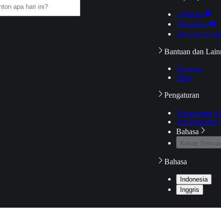
Daftarku
Mengikuti
Riwayat Tont
Bantuan dan Lain
Bantuan
Blog
Pengaturan
Pengaturan A
Pemeriksaan J
Bahasa
Keluar Semua
Bahasa
Indonesia
Inggris