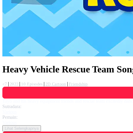
Heavy Vehicle Rescue Team Son
<7
2022
10 Episodes
2D Cartoon
Friendship
Tayo and his heavy equipment friends and rescue team excitedly dance
Sutradara:
Various
Pemain:
Various
Lihat Selengkapnya