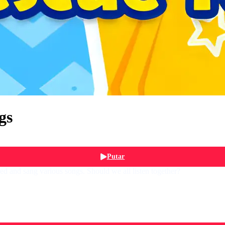
gs
Putar
d and sang various songs. Should we all listen together?