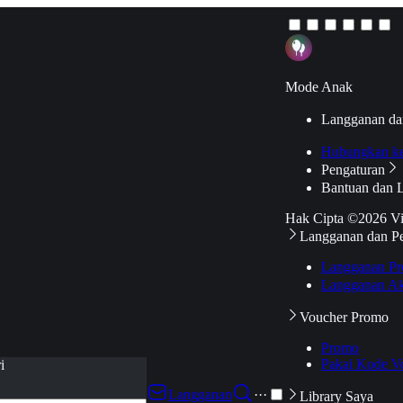
Mode Anak
Langganan da
Hubungkan k
Pengaturan
Bantuan dan 
Hak Cipta ©2026 V
Langganan dan P
Langganan Pr
Langganan Ak
Voucher Promo
Promo
Pakai Kode V
i
Langganan
···
Library Saya