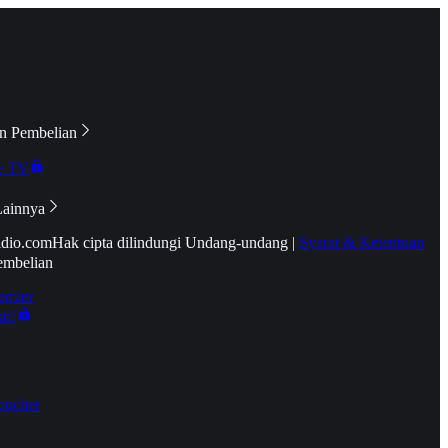
n Pembelian
e TV
Lainnya
idio.com
Hak cipta dilindungi Undang-undang
|
Syarat & Ketentuan
embelian
emier
tif
oucher