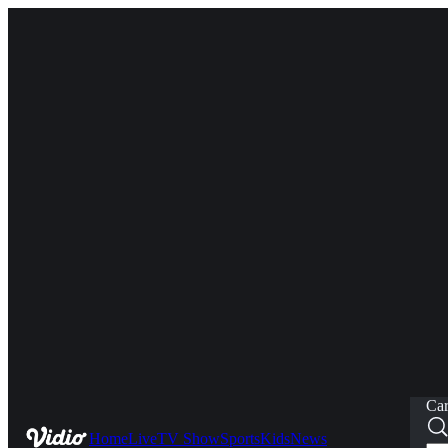
Car
Home
Live
TV Show
Sports
Kids
News