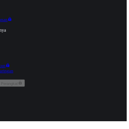
onan
nya
kun
aringan
 Perangkat