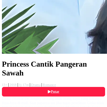
Princess Cantik Pangeran
Sawah
13+
2018
1j 17m
Drama
Romance
Putar
Giska (Mawar De Jongh), seorang anak orang kaya yang sukanya
foya-foya di mall. Saat papanya tau jika tugas penelitian Giska tidak