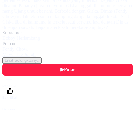
pernah selesai, maka semua fasilitas yang diberikan kepada Giska
dicabut. Papanya juga menyuruh Giska tinggal di kampung bersama
mang Ujang untuk bertani. Berbeda dengan Giska, Dimas (Fendy
Chow) malah lebih suka di kampung daripada tinggal di kota. Saat
Giska tiba di kampung, ia terkejut saat bertemu lagi dengan Dimas
di tengah sawah. Bagaimana kisah mereka selanjutnya?
Sutradara:
Bobby Herlambang
Pemain:
Fendy Chow
,
Mawar De Jongh
Lihat Selengkapnya
Putar
Daftarku
Beri Nilai
Bagikan