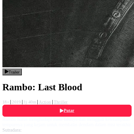
Trailer
Rambo: Last Blood
18+
2019
1j 40m
Action
Thriller
Putar
Rambo harus menghadapi masa lalunya dan menggali keterampilan
tempurnya yang kejam untuk membalas dendam dalam misi terakhir.
Sutradara: