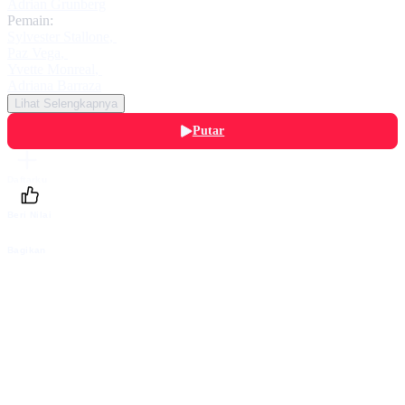
Adrian Grunberg
Pemain:
Sylvester Stallone
,
Paz Vega
,
Yvette Monreal
,
Adriana Barraza
Lihat Selengkapnya
Putar
Daftarku
Beri Nilai
Bagikan