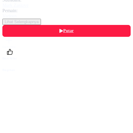
Mark Zaslove
Pemain:
Various
Lihat Selengkapnya
Putar
Daftarku
Beri Nilai
Bagikan