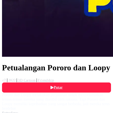
Petualangan Pororo dan Loopy
<7
2022
3D Cartoon
Friendship
Putar
Pororo dan Loopy melakukan perjalanan untuk menyelamatkan
teman-teman mereka yang diambil oleh raksasa. Tapi Pororo dan
Loopy memiliki kepribadian yang sangat berbeda, jadi mereka terus
berdebat
Sutradara: