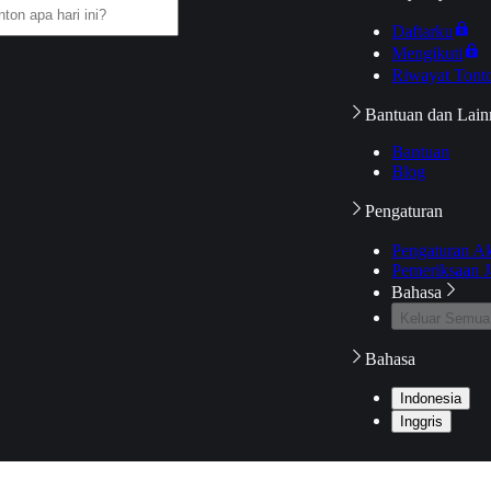
Daftarku
Mengikuti
Riwayat Tont
Bantuan dan Lain
Bantuan
Blog
Pengaturan
Pengaturan A
Pemeriksaan J
Bahasa
Keluar Semua
Bahasa
Indonesia
Inggris