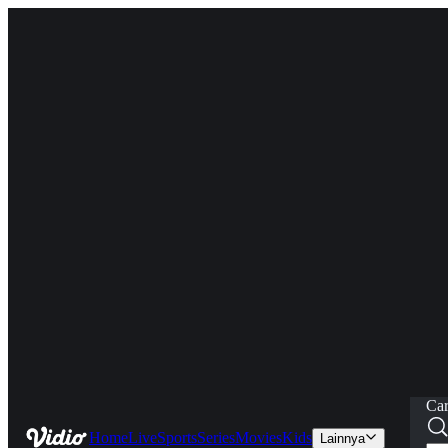
Car
Home
Live
Sports
Series
Movies
Kids
Lainnya