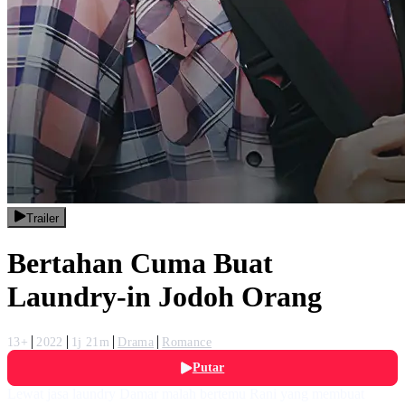
Trailer
Bertahan Cuma Buat
Laundry-in Jodoh Orang
13+
2022
1j 21m
Drama
Romance
Putar
Lewat jasa laundry Damar malah bertemu Rani yang membuat