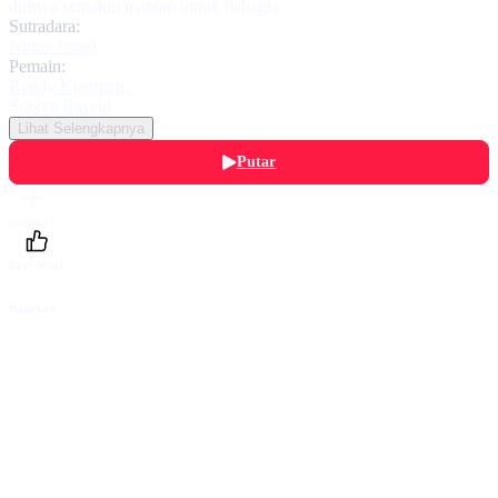
dirinya semakin mantap untuk bahagia.
Sutradara:
Ninos Joned
Pemain:
Rendy Kjaernett
,
Soraya Rasyid
Lihat Selengkapnya
Putar
Daftarku
Beri Nilai
Bagikan