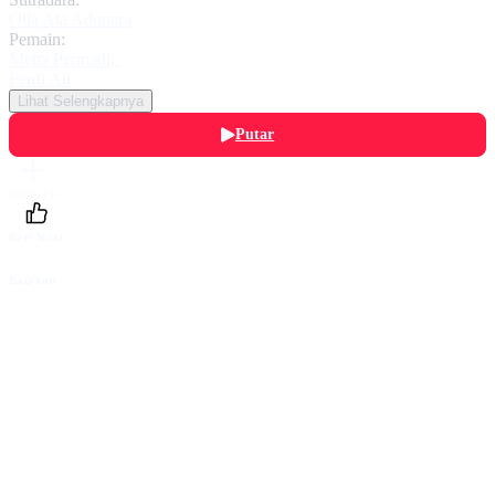
Olla Ata Adonara
Pemain:
Metta Permadi
,
Ferdi Ali
Lihat Selengkapnya
Putar
Daftarku
Beri Nilai
Bagikan