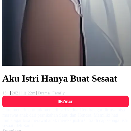
Aku Istri Hanya Buat Sesaat
13+
2021
1j 22m
Drama
Family
Putar
Citra menerima untuk menjadi istri kedua Hendra agar dirinya bisa
merawat anak dari pernikahan Santi dan Hendra. Memiliki hati
mulia agar bisa merawat anak mereka justru Citra di cap sebagai istri
sesaat oleh Santi.
Sutradara: