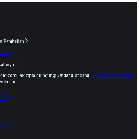
n Pembelian
e TV
Lainnya
idio.com
Hak cipta dilindungi Undang-undang
|
Syarat & Ketentuan
embelian
emier
tif
oucher