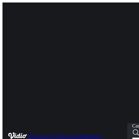
Car
Home
Live
TV Show
Sports
Kids
News