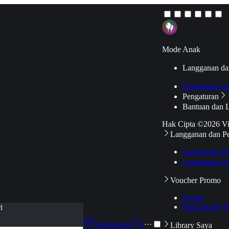
Mode Anak
Langganan da
Hubungkan k
Pengaturan
Bantuan dan 
Hak Cipta ©2026 V
Langganan dan P
Langganan Pr
Langganan Ak
Voucher Promo
Promo
Pakai Kode V
i
Langganan
···
Library Saya