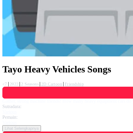
Tayo Heavy Vehicles Songs
<7
2022
2 Seasons
2D Cartoon
Friendship
Gather, strong machine friends! How many heavy equipment cars do 
Sutradara:
Various
Pemain:
Various
Lihat Selengkapnya