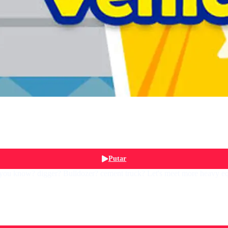
Putar
you know? digger? Bulldozer? cement truck? Let's meet more heavy eq