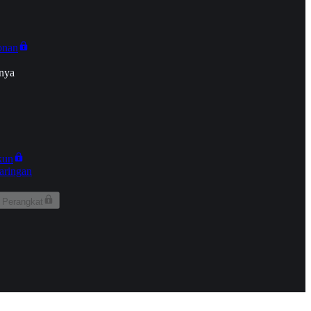
onan
nya
kun
aringan
 Perangkat