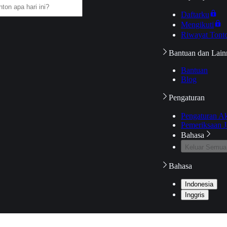
Daftarku
Mengikuti
Riwayat Tont
Bantuan dan Lain
Bantuan
Blog
Pengaturan
Pengaturan A
Pemeriksaan J
Bahasa
Keluar Semua
Bahasa
Indonesia
Inggris