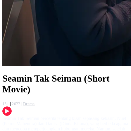
Seamin Tak Seiman (Short
Movie)
13+
2022
Drama
Seamin Tak Seiman bercerita tentang kisah sepasang kekasih, Nuel
(Petrus Mahendra) dan Danisa (Dinda Kirana), yang berbeda agama
dan mencoba memperjuangkan hubungan mereka. Namun, setelah