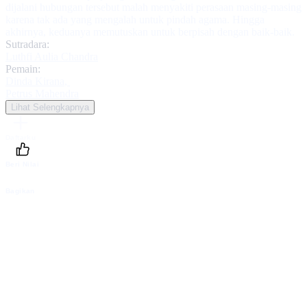
dijalani hubungan tersebut malah menyakiti perasaan masing-masing
karena tak ada yang mengalah untuk pindah agama. Hingga
akhirnya, keduanya memutuskan untuk berpisah dengan baik-baik.
Sutradara:
Luthfi Aulia Chandra
Pemain:
Dinda Kirana
,
Petrus Mahendra
Lihat Selengkapnya
Daftarku
Beri Nilai
Bagikan