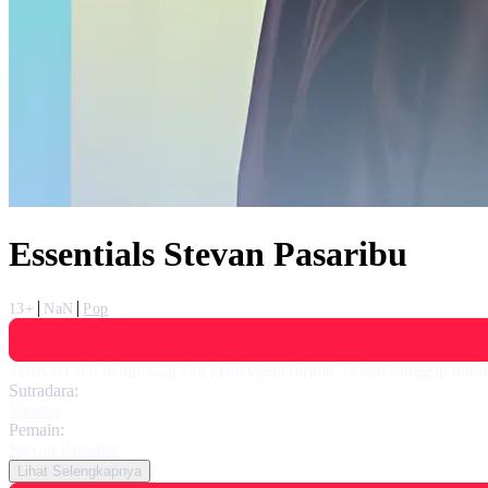
Essentials Stevan Pasaribu
13+
NaN
Pop
Ternyata aku belum siap aku kehilangan dirimu, belum sanggup untuk j
Sutradara:
Various
Pemain:
Stevan Pasaribu
Lihat Selengkapnya