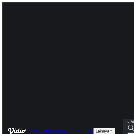
Car
Home
Live
Sports
Series
Movies
Kids
Lainnya