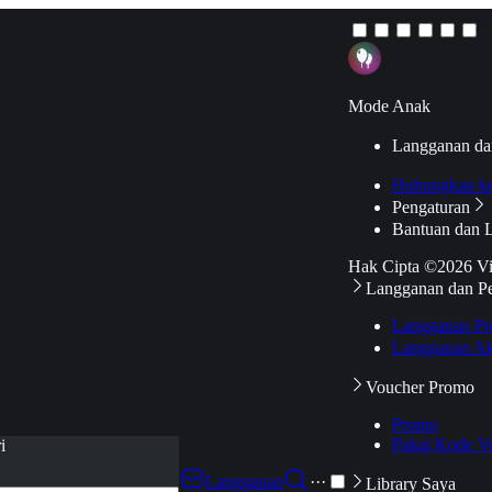
Mode Anak
Langganan da
Hubungkan k
Pengaturan
Bantuan dan 
Hak Cipta ©2026 V
Langganan dan P
Langganan Pr
Langganan Ak
Voucher Promo
Promo
Pakai Kode V
i
Langganan
···
Library Saya