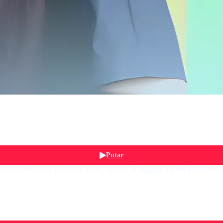
Putar
auh darimu, ku berdarah darah, tapi tak di anggap, seperti batu hatimu