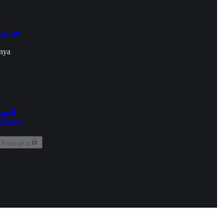
onan
nya
kun
aringan
 Perangkat