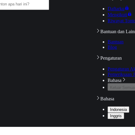
Daftarku
Mengikuti
Riwayat Tont
Bantuan dan Lain
Bantuan
Blog
Pengaturan
Pengaturan A
Pemeriksaan J
Bahasa
Keluar Semua
Bahasa
Indonesia
Inggris