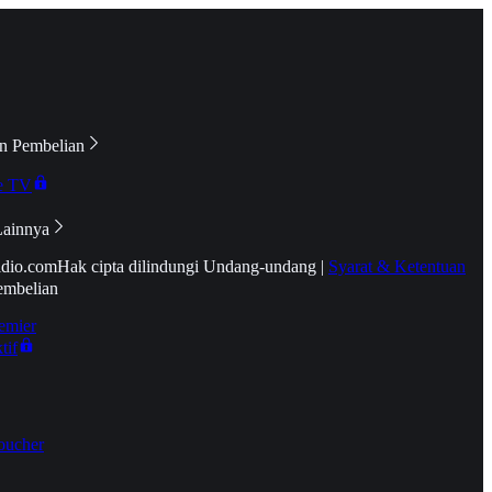
n Pembelian
e TV
Lainnya
idio.com
Hak cipta dilindungi Undang-undang
|
Syarat & Ketentuan
embelian
emier
tif
oucher