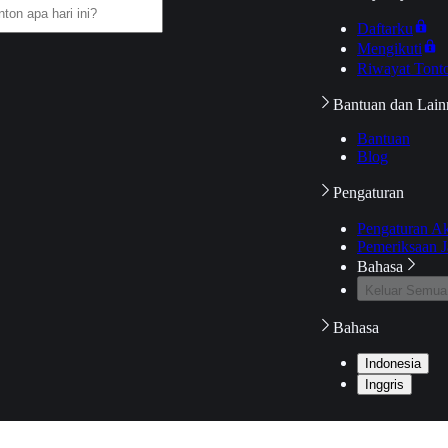
Daftarku
Mengikuti
Riwayat Tont
Bantuan dan Lain
Bantuan
Blog
Pengaturan
Pengaturan A
Pemeriksaan J
Bahasa
Keluar Semua
Bahasa
Indonesia
Inggris