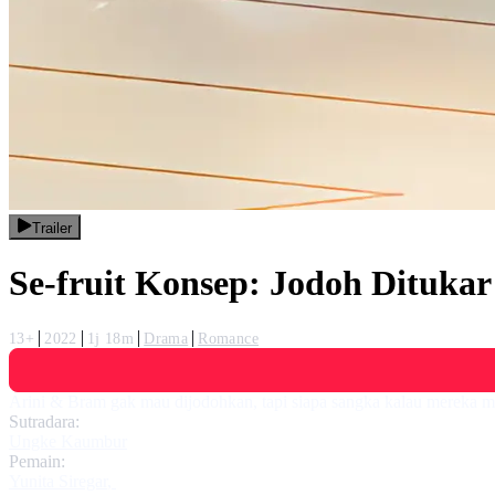
Trailer
Se-fruit Konsep: Jodoh Ditukar
13+
2022
1j 18m
Drama
Romance
Arini & Bram gak mau dijodohkan, tapi siapa sangka kalau mereka 
Sutradara:
Ungke Kaumbur
Pemain:
Yunita Siregar
,