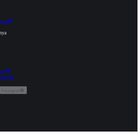
onan
nya
kun
aringan
 Perangkat