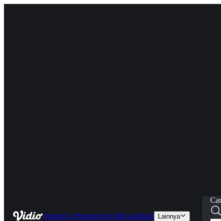
Car
Home
Live
Sports
Series
Movies
Kids
Lainnya