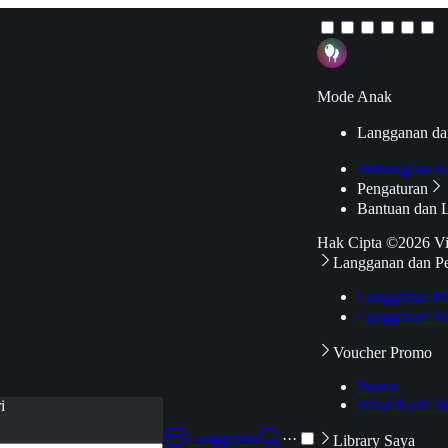
Mode Anak
Langganan da
Hubungkan k
Pengaturan
Bantuan dan 
Hak Cipta ©2026 V
Langganan dan P
Langganan Pr
Langganan Ak
Voucher Promo
Promo
Pakai Kode V
i
Langganan
···
Library Saya