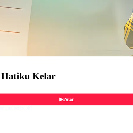
 Hatiku Kelar
Putar
memang berjodoh?