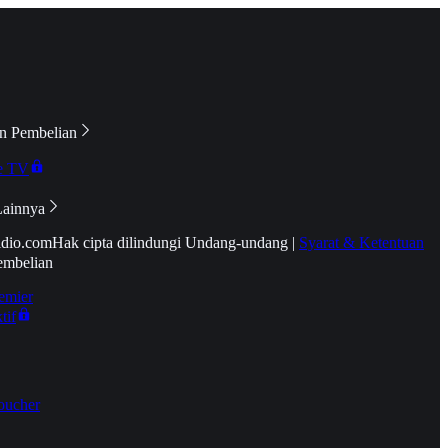
n Pembelian
e TV
Lainnya
idio.com
Hak cipta dilindungi Undang-undang
|
Syarat & Ketentuan
embelian
emier
tif
oucher