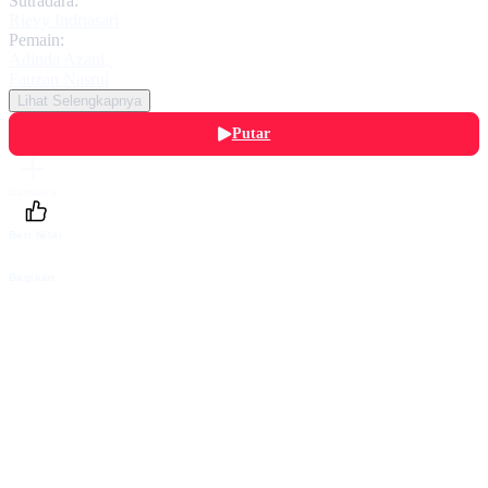
Sutradara:
Rievy Indriasari
Pemain:
Adinda Azani
,
Fauzan Nasrul
Lihat Selengkapnya
Putar
Daftarku
Beri Nilai
Bagikan