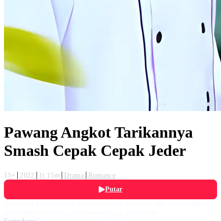
Pawang Angkot Tarikannya
Smash Cepak Cepak Jeder
13+
2022
1j 15m
Drama
Romance
Putar
Airin dan Farel cekcok waktu pertama bertemu, tapi siapa sangka
pertengkaran mereka membawanya ke pelaminan