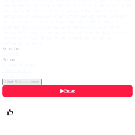
memanfaatkan hal ini untuk membawa Raisa ke Pulau Onrust, pulau
yang akan dijadikan resort oleh Papanya Raisa. Daniel ingin
menggunakan Raisa agar Papanya membatalkan membuat resort.
Sedangkan Evan, Putri dan Bagas ditangkap oleh Papanya Raisa.
Evan dan Bagas juga diminta untuk membawa Raisa kembali
dengan Putri sebagai jaminannya. Apakah Evan dan Bagas berhasil
membawa Raisa balik dan Daniel berhasil menggagalkan
pembangunan resort?
Sutradara:
Lakonde
Pemain:
Larasati Nugroho
,
Christ Laurent
,
Agung Saga
Lihat Selengkapnya
Putar
Daftarku
Beri Nilai
Bagikan