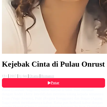
Kejebak Cinta di Pulau Onrust
13+
2017
1j 6m
Drama
Romance
Putar
Raisa (Larasati Nugroho) kabur karena ia tidak mau menikah
dengan Andre (Jerry Intveld) dan meminta tolong kepada temannya
Evan (Yugo Avaero), Putri (Regina Rengganis) dan Bagas (Agung
Saga) untuk membantunya kabur. Raisa pun berhasil kabur dengan
perahu Daniel (Christ Laurent) dengan bayaran 3x lipat. Daniel pun