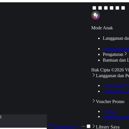
Mode Anak
Langganan da
Hubungkan k
Pengaturan
Bantuan dan 
Hak Cipta ©2026 V
Langganan dan P
Langganan Pr
Langganan Ak
Voucher Promo
Promo
Pakai Kode V
i
Langganan
···
Library Saya