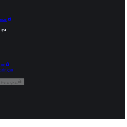
onan
nya
kun
aringan
 Perangkat