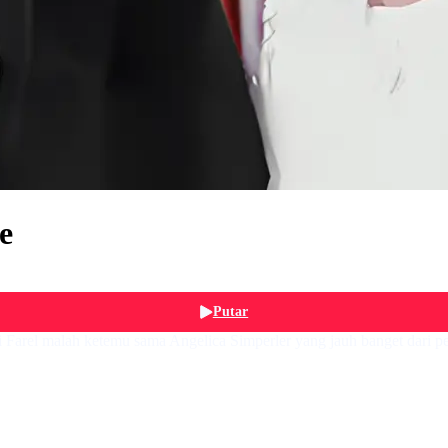
e
Putar
ki Farel malah ketemu sama Angelica Simperler yang jauh banget dari 