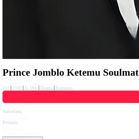
Prince Jomblo Ketemu Soulmat
13+
2019
1j 18m
Drama
Romance
Dapat gelar Prince Jomblo karena berharap punya pacar 'perfect', Ki
Sutradara:
Sentot Sahid
Pemain:
Kiki Farel
,
Angelica Simperler