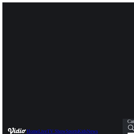
Car
Home
Live
TV Show
Sports
Kids
News