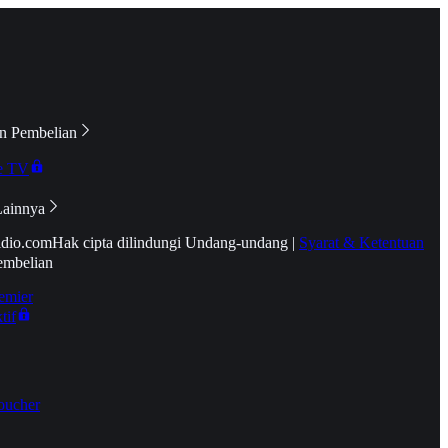
n Pembelian
e TV
Lainnya
idio.com
Hak cipta dilindungi Undang-undang
|
Syarat & Ketentuan
embelian
emier
tif
oucher