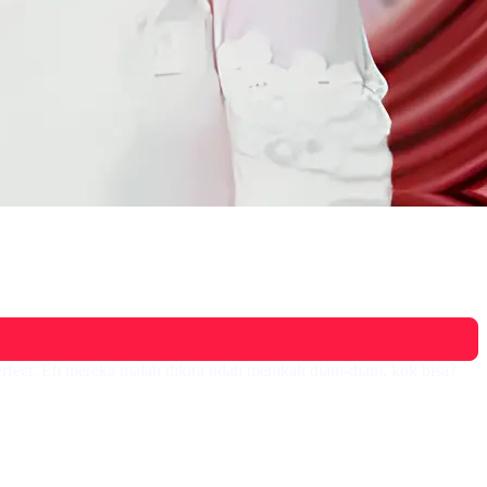
perfect. Eh mereka malah dikira udah menikah diam-diam, kok bisa?