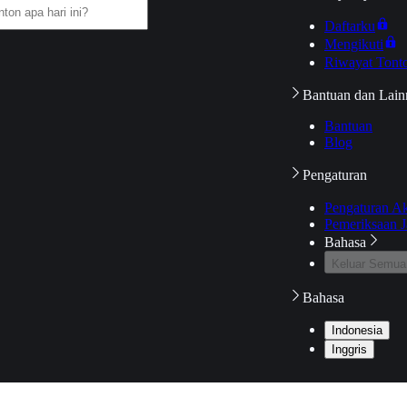
Daftarku
Mengikuti
Riwayat Tont
Bantuan dan Lain
Bantuan
Blog
Pengaturan
Pengaturan A
Pemeriksaan J
Bahasa
Keluar Semua
Bahasa
Indonesia
Inggris